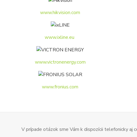
www.hikvision.com
www.ixline.eu
www.victronenergy.com
www.fronius.com
V prípade otázok sme Vám k dispozícii telefonicky aj