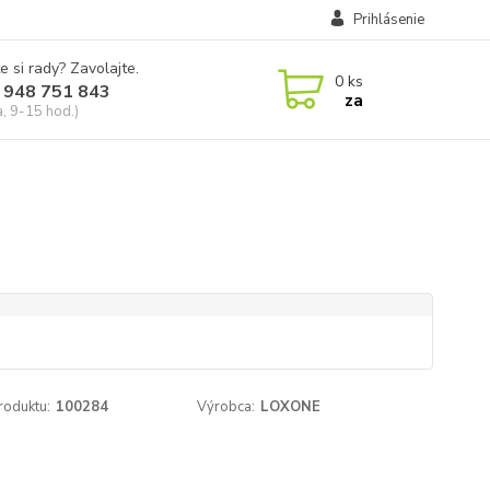
Prihlásenie
e si rady? Zavolajte.
0
ks
 948 751 843
za
a, 9-15 hod.)
roduktu:
100284
Výrobca:
LOXONE