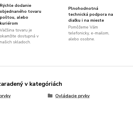
Rýchle dodanie
Plnohodnotná
objednaného tovaru
technická podpora na
poštou, alebo
diaľku i na mieste
kuriérom
Pomôžeme Vám
Väčšina tovaru je
telefonicky, e-mailom,
okamžite dostupná v
alebo osobne.
našich skladoch.
zaradený v kategóriách
prvky
Ovládacie prvky