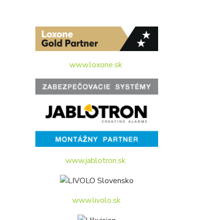
www.loxone.sk
www.jablotron.sk
www.livolo.sk