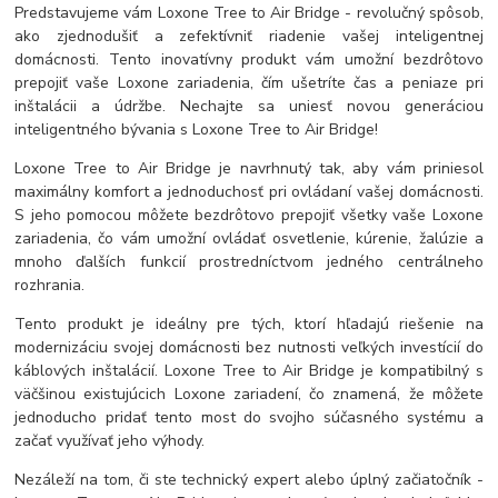
Predstavujeme vám Loxone Tree to Air Bridge - revolučný spôsob,
ako zjednodušiť a zefektívniť riadenie vašej inteligentnej
domácnosti. Tento inovatívny produkt vám umožní bezdrôtovo
prepojiť vaše Loxone zariadenia, čím ušetríte čas a peniaze pri
inštalácii a údržbe. Nechajte sa uniesť novou generáciou
inteligentného bývania s Loxone Tree to Air Bridge!
Loxone Tree to Air Bridge je navrhnutý tak, aby vám priniesol
maximálny komfort a jednoduchosť pri ovládaní vašej domácnosti.
S jeho pomocou môžete bezdrôtovo prepojiť všetky vaše Loxone
zariadenia, čo vám umožní ovládať osvetlenie, kúrenie, žalúzie a
mnoho ďalších funkcií prostredníctvom jedného centrálneho
rozhrania.
Tento produkt je ideálny pre tých, ktorí hľadajú riešenie na
modernizáciu svojej domácnosti bez nutnosti veľkých investícií do
káblových inštalácií. Loxone Tree to Air Bridge je kompatibilný s
väčšinou existujúcich Loxone zariadení, čo znamená, že môžete
jednoducho pridať tento most do svojho súčasného systému a
začať využívať jeho výhody.
Nezáleží na tom, či ste technický expert alebo úplný začiatočník -