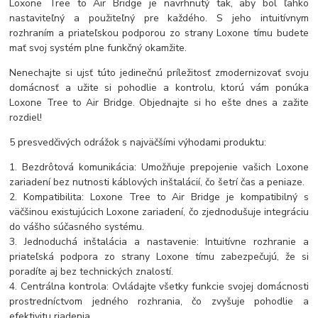
Loxone Tree to Air Bridge je navrhnutý tak, aby bol ľahko
nastaviteľný a použiteľný pre každého. S jeho intuitívnym
rozhraním a priateľskou podporou zo strany Loxone tímu budete
mať svoj systém plne funkčný okamžite.
Nenechajte si ujsť túto jedinečnú príležitosť zmodernizovať svoju
domácnosť a užite si pohodlie a kontrolu, ktorú vám ponúka
Loxone Tree to Air Bridge. Objednajte si ho ešte dnes a zažite
rozdiel!
5 presvedčivých odrážok s najväčšími výhodami produktu:
1. Bezdrôtová komunikácia: Umožňuje prepojenie vašich Loxone
zariadení bez nutnosti káblových inštalácií, čo šetrí čas a peniaze.
2. Kompatibilita: Loxone Tree to Air Bridge je kompatibilný s
väčšinou existujúcich Loxone zariadení, čo zjednodušuje integráciu
do vášho súčasného systému.
3. Jednoduchá inštalácia a nastavenie: Intuitívne rozhranie a
priateľská podpora zo strany Loxone tímu zabezpečujú, že si
poradíte aj bez technických znalostí.
4. Centrálna kontrola: Ovládajte všetky funkcie svojej domácnosti
prostredníctvom jedného rozhrania, čo zvyšuje pohodlie a
efektivitu riadenia.