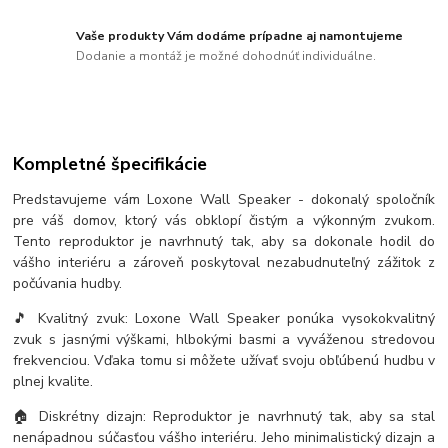
Vaše produkty Vám dodáme prípadne aj namontujeme
Dodanie a montáž je možné dohodnúť individuálne.
Kompletné špecifikácie
Predstavujeme vám Loxone Wall Speaker - dokonalý spoločník
pre váš domov, ktorý vás obklopí čistým a výkonným zvukom.
Tento reproduktor je navrhnutý tak, aby sa dokonale hodil do
vášho interiéru a zároveň poskytoval nezabudnuteľný zážitok z
počúvania hudby.
🎵 Kvalitný zvuk: Loxone Wall Speaker ponúka vysokokvalitný
zvuk s jasnými výškami, hlbokými basmi a vyváženou stredovou
frekvenciou. Vďaka tomu si môžete užívať svoju obľúbenú hudbu v
plnej kvalite.
🏠 Diskrétny dizajn: Reproduktor je navrhnutý tak, aby sa stal
nenápadnou súčasťou vášho interiéru. Jeho minimalistický dizajn a