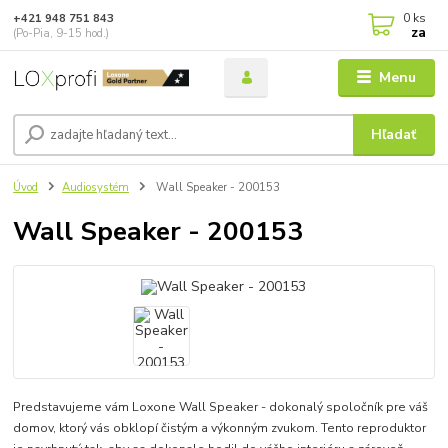
0
ks
+421 948 751 843
za
(Po-Pia, 9-15 hod.)
Menu
Hľadať
Úvod
Audiosystém
Wall Speaker - 200153
Wall Speaker - 200153
Predstavujeme vám Loxone Wall Speaker - dokonalý spoločník pre váš
domov, ktorý vás obklopí čistým a výkonným zvukom. Tento reproduktor