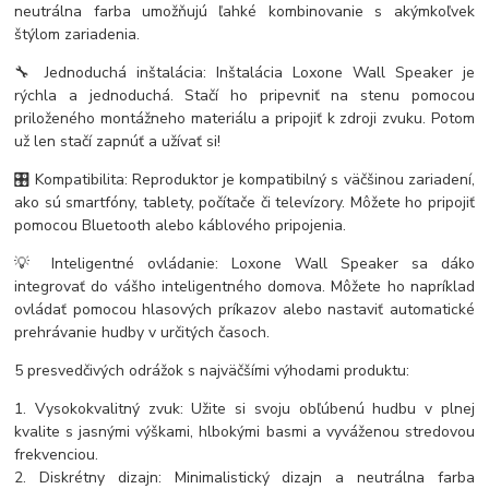
neutrálna farba umožňujú ľahké kombinovanie s akýmkoľvek
štýlom zariadenia.
🔧 Jednoduchá inštalácia: Inštalácia Loxone Wall Speaker je
rýchla a jednoduchá. Stačí ho pripevniť na stenu pomocou
priloženého montážneho materiálu a pripojiť k zdroji zvuku. Potom
už len stačí zapnúť a užívať si!
🎛️ Kompatibilita: Reproduktor je kompatibilný s väčšinou zariadení,
ako sú smartfóny, tablety, počítače či televízory. Môžete ho pripojiť
pomocou Bluetooth alebo káblového pripojenia.
💡 Inteligentné ovládanie: Loxone Wall Speaker sa dáko
integrovať do vášho inteligentného domova. Môžete ho napríklad
ovládať pomocou hlasových príkazov alebo nastaviť automatické
prehrávanie hudby v určitých časoch.
5 presvedčivých odrážok s najväčšími výhodami produktu:
1. Vysokokvalitný zvuk: Užite si svoju obľúbenú hudbu v plnej
kvalite s jasnými výškami, hlbokými basmi a vyváženou stredovou
frekvenciou.
2. Diskrétny dizajn: Minimalistický dizajn a neutrálna farba