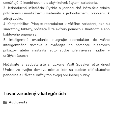
umožňujú ľé kombinovanie s akýmkoľvek štýlom zariadenia.
3. Jednoduchá inštalácia: Rýchla a jednoduchá inštalácia vďaka
priloženému montážnemu materiálu a jednoduchému pripojeniu k
zdroji zvuku.
4. Kompatibilita: Pripojte reproduktor k väčšine zariadení, ako sú
smartfóny, tablety, počítače či televízory pomocou Bluetooth alebo
káblového pripojenia.
5. Inteligentné ovládanie: Integrujte reproduktor do vášho
inteligentného domova a ovládajte ho pomocou hlasových
príkazov alebo nastavte automatické prehrávanie hudby v
určitých časoch.
Nečakajte a zaobstarajte si Loxone Wall Speaker ešte dnes!
Urobte zo svojho domova miesto, kde sa budete cítiť skutočne
pohodlne a užívať si každý tón svojej obľúbenej hudby.
Tovar zaradený v kategóriách
Audiosystém