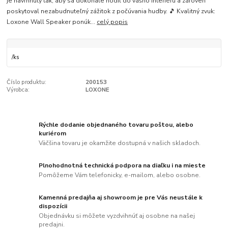
je navrhnutý tak, aby sa dokonale hodil do vášho interiéru a zároveň
poskytoval nezabudnuteľný zážitok z počúvania hudby. 🎵 Kvalitný zvuk:
Loxone Wall Speaker ponúk...
celý popis
/
ks
Číslo produktu:
200153
Výrobca:
LOXONE
Rýchle dodanie objednaného tovaru poštou, alebo
kuriérom
Väčšina tovaru je okamžite dostupná v našich skladoch.
Plnohodnotná technická podpora na diaľku i na mieste
Pomôžeme Vám telefonicky, e-mailom, alebo osobne.
Kamenná predajňa aj showroom je pre Vás neustále k
dispozícii
Objednávku si môžete vyzdvihnúť aj osobne na našej
predajni.