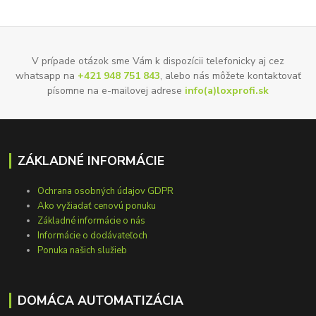
V prípade otázok sme Vám k dispozícii telefonicky aj cez
whatsapp na
+421 948 751 843
, alebo nás môžete kontaktovať
písomne na e-mailovej adrese
info(a)loxprofi.sk
ZÁKLADNÉ INFORMÁCIE
Ochrana osobných údajov GDPR
Ako vyžiadať cenovú ponuku
Základné informácie o nás
Informácie o dodávateľoch
Ponuka našich služieb
DOMÁCA AUTOMATIZÁCIA