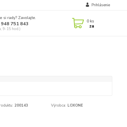
Prihlásenie
e si rady? Zavolajte.
0
ks
 948 751 843
za
a, 9-15 hod.)
roduktu:
200143
Výrobca:
LOXONE