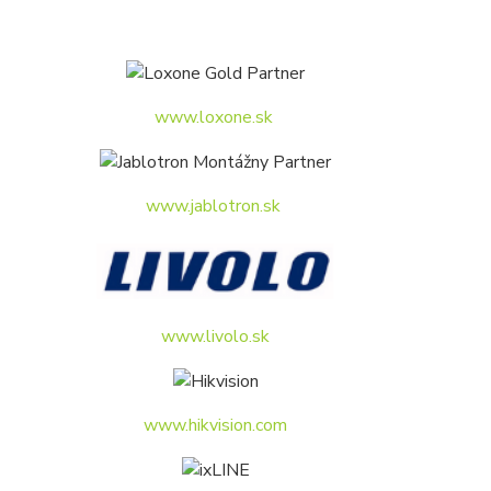
www.loxone.sk
www.jablotron.sk
www.livolo.sk
www.hikvision.com