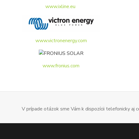
www.ixline.eu
www.victronenergy.com
www.fronius.com
V prípade otázok sme Vám k dispozícii telefonicky aj