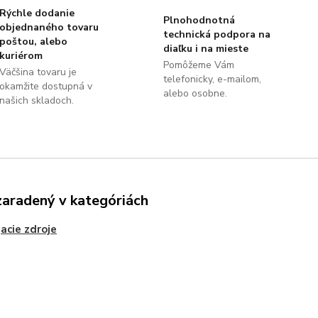
Rýchle dodanie
Plnohodnotná
objednaného tovaru
technická podpora na
poštou, alebo
diaľku i na mieste
kuriérom
Pomôžeme Vám
Väčšina tovaru je
telefonicky, e-mailom,
okamžite dostupná v
alebo osobne.
našich skladoch.
zaradený v kategóriách
acie zdroje