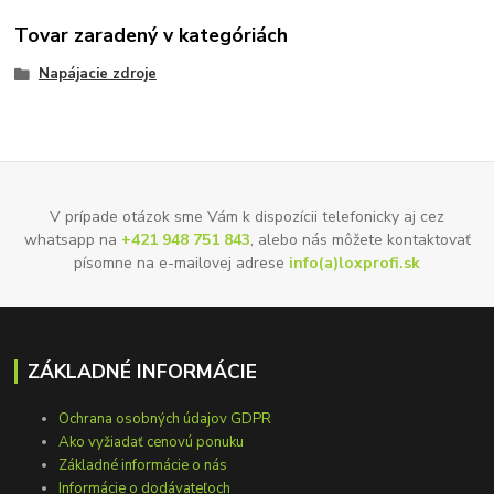
Tovar zaradený v kategóriách
Napájacie zdroje
V prípade otázok sme Vám k dispozícii telefonicky aj cez
whatsapp na
+421 948 751 843
, alebo nás môžete kontaktovať
písomne na e-mailovej adrese
info(a)loxprofi.sk
ZÁKLADNÉ INFORMÁCIE
Ochrana osobných údajov GDPR
Ako vyžiadať cenovú ponuku
Základné informácie o nás
Informácie o dodávateľoch