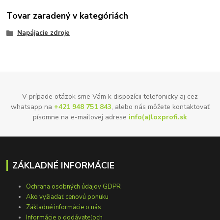
Tovar zaradený v kategóriách
Napájacie zdroje
V prípade otázok sme Vám k dispozícii telefonicky aj cez
whatsapp na
+421 948 751 843
, alebo nás môžete kontaktovať
písomne na e-mailovej adrese
info(a)loxprofi.sk
ZÁKLADNÉ INFORMÁCIE
Ochrana osobných údajov GDPR
Ako vyžiadať cenovú ponuku
Základné informácie o nás
Informácie o dodávateľoch