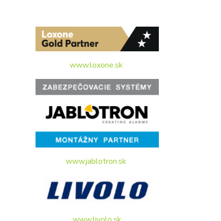
www.loxone.sk
www.jablotron.sk
www.livolo.sk