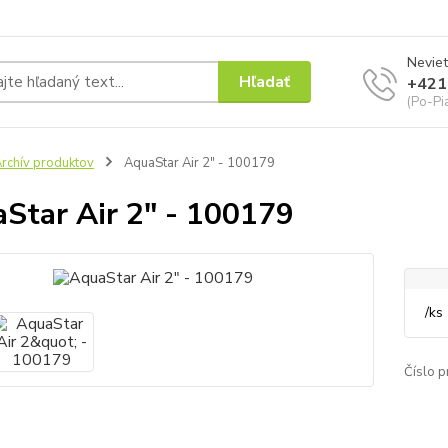
Neviet
Hľadať
+421
(Po-Pi
rchív produktov
AquaStar Air 2" - 100179
Star Air 2" - 100179
/
ks
Číslo p