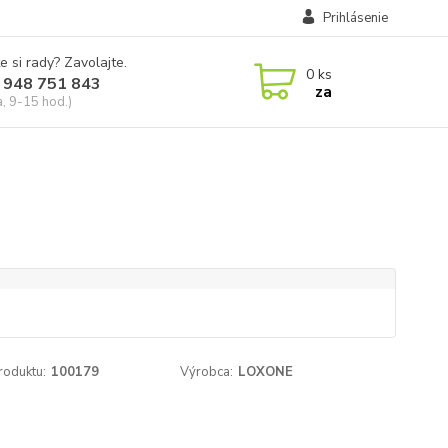
Prihlásenie
e si rady? Zavolajte.
0
ks
 948 751 843
za
a, 9-15 hod.)
roduktu:
100179
Výrobca:
LOXONE