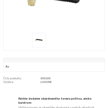
/
ks
Číslo produktu:
000200
Výrobca:
LOXONE
Rýchle dodanie objednaného tovaru poštou, alebo
kuriérom
Väčšina tovaru je okamžite dostupná v našich skladoch.