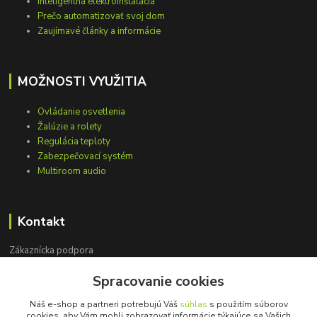
Inteligentná elektroinštalácia
Prečo automatizovať svoj dom
Zaujímavé články a informácie
MOŽNOSTI VYUŽITIA
Ovládanie osvetlenia
Žalúzie a rolety
Regulácia teploty
Zabezpečovací systém
Multiroom audio
Kontakt
Zákaznícka podpora
+421 948 751 843
Spracovanie cookies
(Po-Pia, 9-15 hod.)
Náš e-shop a partneri potrebujú Váš
súhlas
s použitím súborov
info@loxprofi.sk
cookies, aby Vám mohli zobrazovať informácie týkajúce sa Vašich