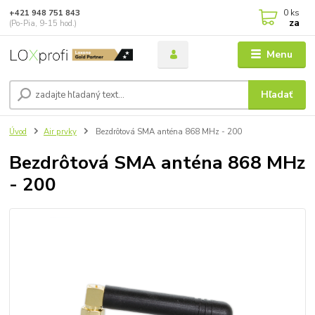
0
ks
+421 948 751 843
za
(Po-Pia, 9-15 hod.)
Menu
Hľadať
Úvod
Air prvky
Bezdrôtová SMA anténa 868 MHz - 200
Bezdrôtová SMA anténa 868 MHz
- 200