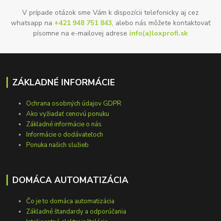
V prípade otázok sme Vám k dispozícii telefonicky aj cez
whatsapp na
+421 948 751 843
, alebo nás môžete kontaktovať
písomne na e-mailovej adrese
info(a)loxprofi.sk
ZÁKLADNÉ INFORMÁCIE
Ochrana osobných údajov GDPR
Ako vyžiadať cenovú ponuku
Základné informácie o nás
Informácie o dodávateľoch
Ponuka našich služieb
DOMÁCA AUTOMATIZÁCIA
Čo je to domáca automatizácia
Základné štandardy a odporúčania