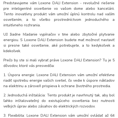
Predstavujeme vám Loxone DALI Extension - revolučné riešenie
pre inteligentné osvetlenie vo vašom dome alebo kancelárii.
Tento inovatívny produkt vám umožní úplnú kontrolu nad vaším
osvetlením, a to všetko prostredníctvom jednoduchého a
intuitívneho rozhrania.
Už žiadne hľadanie vypínačov v tme alebo zbytočné plytvanie
energiou. S Loxone DALI Extension budete mať možnosť nastaviť
si presne také osvetlenie, aké potrebujete, a to kedykoľvek a
kdekoľvek.
Prečo by ste si mali vybrať práve Loxone DALI Extension? Tu je 5
dôvodov, ktoré vás presvedčia:
1. Úspora energie: Loxone DALI Extension vám umožní efektívne
riadiť spotrebu energie vašich svetiel, čo vedie k úspore nákladov
na elektrinu a zároveň prispieva k ochrane životného prostredia.
2. Jednoduchá inštalácia: Tento produkt je navrhnutý tak, aby bol
ľahko inštalovateľný do existujúceho osvetlenia bez nutnosti
veľkých úprav alebo zásahov do elektrických rozvodov.
3. Flexibilita: Loxone DALI Extension vám umožní ovládať až 64