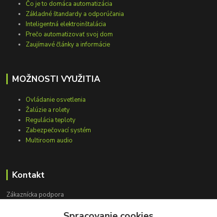
Čo je to domáca automatizácia
Základné štandardy a odporúčania
Inteligentná elektroinštalácia
Prečo automatizovať svoj dom
Zaujímavé články a informácie
MOŽNOSTI VYUŽITIA
Ovládanie osvetlenia
Žalúzie a rolety
Regulácia teploty
Zabezpečovací systém
Multiroom audio
Kontakt
Zákaznícka podpora
+421 948 751 843
Spracovanie cookies
(Po-Pia, 9-15 hod.)