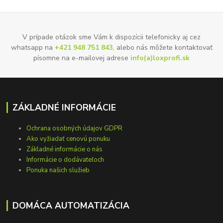
V prípade otázok sme Vám k dispozícii telefonicky aj cez
whatsapp na
+421 948 751 843
, alebo nás môžete kontaktovať
písomne na e-mailovej adrese
info(a)loxprofi.sk
ZÁKLADNÉ INFORMÁCIE
Ochrana osobných údajov GDPR
Ako vyžiadať cenovú ponuku
Základné informácie o nás
Informácie o dodávateľoch
Ponuka našich služieb
DOMÁCA AUTOMATIZÁCIA