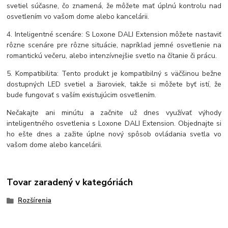
svetiel súčasne, čo znamená, že môžete mať úplnú kontrolu nad
osvetlením vo vašom dome alebo kancelárii.
4. Inteligentné scenáre: S Loxone DALI Extension môžete nastaviť
rôzne scenáre pre rôzne situácie, napríklad jemné osvetlenie na
romantickú večeru, alebo intenzívnejšie svetlo na čítanie či prácu.
5. Kompatibilita: Tento produkt je kompatibilný s väčšinou bežne
dostupných LED svetiel a žiaroviek, takže si môžete byť istí, že
bude fungovať s vaším existujúcim osvetlením.
Nečakajte ani minútu a začnite už dnes využívať výhody
inteligentného osvetlenia s Loxone DALI Extension. Objednajte si
ho ešte dnes a zažite úplne nový spôsob ovládania svetla vo
vašom dome alebo kancelárii.
Tovar zaradený v kategóriách
Rozšírenia