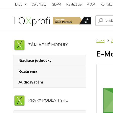
Blog
Certifikáty
GDPR
Realizácie
V.O.P.
Kontakt
Úvod
A
ZÁKLADNÉ MODULY
E-Mo
Riadiace jednotky
Rozšírenia
Audiosystém
PRVKY PODĽA TYPU