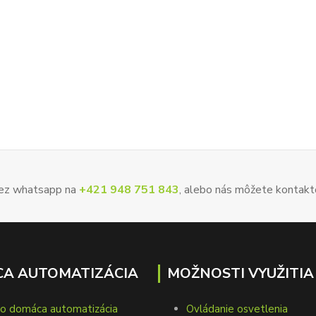
 cez whatsapp na
+421 948 751 843
, alebo nás môžete kontakt
A AUTOMATIZÁCIA
MOŽNOSTI VYUŽITIA
to domáca automatizácia
Ovládanie osvetlenia