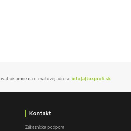
ovať písomne na e-mailovej adrese
info(a)loxprofi.sk
Kontakt
Zákaznícka podpora