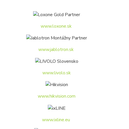
www.loxone.sk
www.jablotron.sk
www.livolo.sk
www.hikvision.com
www.ixline.eu