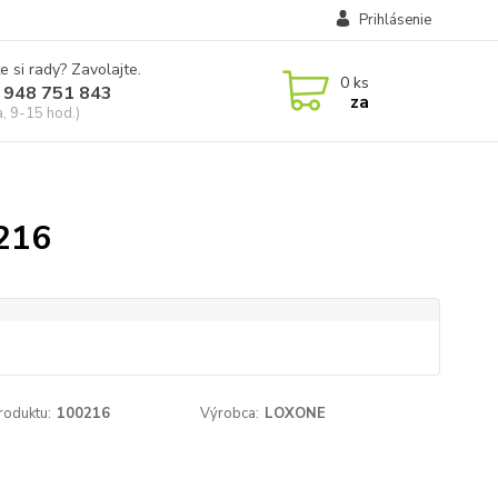
Prihlásenie
e si rady? Zavolajte.
0
ks
 948 751 843
za
a, 9-15 hod.)
0216
roduktu:
100216
Výrobca:
LOXONE