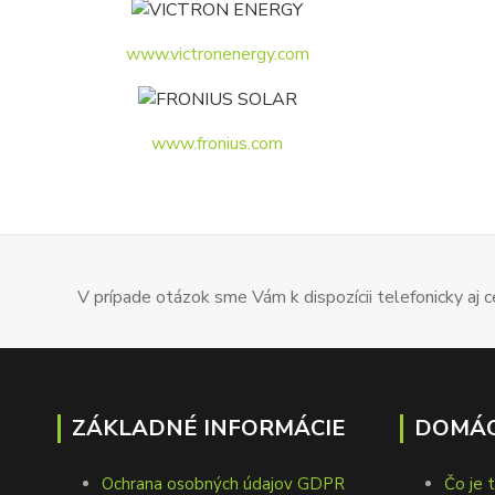
www.victronenergy.com
www.fronius.com
V prípade otázok sme Vám k dispozícii telefonicky aj
ZÁKLADNÉ INFORMÁCIE
DOMÁC
Ochrana osobných údajov GDPR
Čo je 