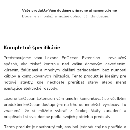
Vaše produkty Vám dodáme prípadne aj namontujeme
Dodanie a montáž je možné dohodnúť individuálne.
Kompletné špecifikácie
Predstavujeme vám Loxone EnOcean Extension - revolučný
spôsob, ako získať kontrolu nad vaším domovým osvetlením,
kúrením, žalúziami a mnohými ďalšími zariadeniami bez nutnosti
káblov a komplikovaných inštalácií. Tento produkt je ideálny pre
hotové stavby, kde nechcete prerábať steny alebo meniť
existujúce elektrické rozvody.
Loxone EnOcean Extension vám umožní komunikovať so všetkými
produktmi EnOcean dostupnými na trhu od mnohých výrobcov. To
znamená, že si môžete vybrať z širokej škály zariadení a
prispôsobiť si svoj domov podľa svojich potrieb a predstáv.
Tento produkt je navrhnutý tak, aby bol jednoduchý na použitie a