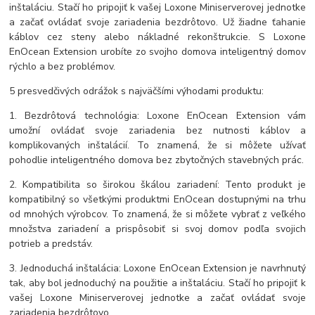
inštaláciu. Stačí ho pripojiť k vašej Loxone Miniserverovej jednotke
a začať ovládať svoje zariadenia bezdrôtovo. Už žiadne ťahanie
káblov cez steny alebo nákladné rekonštrukcie. S Loxone
EnOcean Extension urobíte zo svojho domova inteligentný domov
rýchlo a bez problémov.
5 presvedčivých odrážok s najväčšími výhodami produktu:
1. Bezdrôtová technológia: Loxone EnOcean Extension vám
umožní ovládať svoje zariadenia bez nutnosti káblov a
komplikovaných inštalácií. To znamená, že si môžete užívať
pohodlie inteligentného domova bez zbytočných stavebných prác.
2. Kompatibilita so širokou škálou zariadení: Tento produkt je
kompatibilný so všetkými produktmi EnOcean dostupnými na trhu
od mnohých výrobcov. To znamená, že si môžete vybrať z veľkého
množstva zariadení a prispôsobiť si svoj domov podľa svojich
potrieb a predstáv.
3. Jednoduchá inštalácia: Loxone EnOcean Extension je navrhnutý
tak, aby bol jednoduchý na použitie a inštaláciu. Stačí ho pripojiť k
vašej Loxone Miniserverovej jednotke a začať ovládať svoje
zariadenia bezdrôtovo.