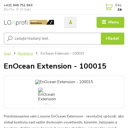
0
ks
+421 948 751 843
za
(Po-Pia, 9-15 hod.)
Menu
Hľadať
Úvod
Rozšírenia
EnOcean Extension - 100015
EnOcean Extension - 100015
Predstavujeme vám Loxone EnOcean Extension - revolučný spôsob, ako
získať kontrolu nad vaším domovým osvetlením, kúrením, žalúziami a