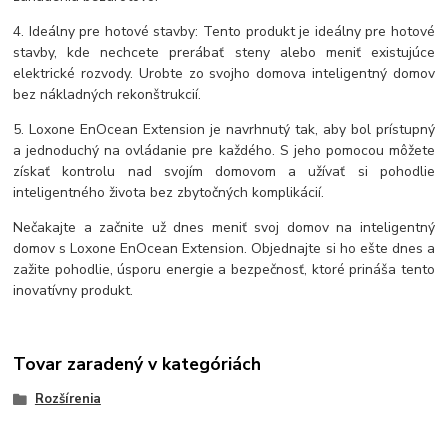
4. Ideálny pre hotové stavby: Tento produkt je ideálny pre hotové
stavby, kde nechcete prerábať steny alebo meniť existujúce
elektrické rozvody. Urobte zo svojho domova inteligentný domov
bez nákladných rekonštrukcií.
5. Loxone EnOcean Extension je navrhnutý tak, aby bol prístupný
a jednoduchý na ovládanie pre každého. S jeho pomocou môžete
získať kontrolu nad svojím domovom a užívať si pohodlie
inteligentného života bez zbytočných komplikácií.
Nečakajte a začnite už dnes meniť svoj domov na inteligentný
domov s Loxone EnOcean Extension. Objednajte si ho ešte dnes a
zažite pohodlie, úsporu energie a bezpečnosť, ktoré prináša tento
inovatívny produkt.
Tovar zaradený v kategóriách
Rozšírenia