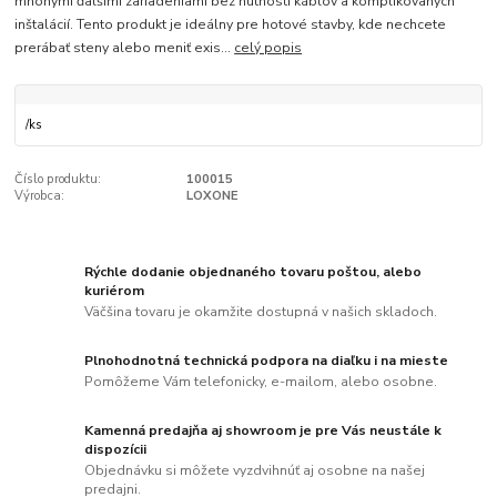
mnohými ďalšími zariadeniami bez nutnosti káblov a komplikovaných
inštalácií. Tento produkt je ideálny pre hotové stavby, kde nechcete
prerábať steny alebo meniť exis...
celý popis
/
ks
Číslo produktu:
100015
Výrobca:
LOXONE
Rýchle dodanie objednaného tovaru poštou, alebo
kuriérom
Väčšina tovaru je okamžite dostupná v našich skladoch.
Plnohodnotná technická podpora na diaľku i na mieste
Pomôžeme Vám telefonicky, e-mailom, alebo osobne.
Kamenná predajňa aj showroom je pre Vás neustále k
dispozícii
Objednávku si môžete vyzdvihnúť aj osobne na našej
predajni.