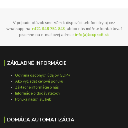
V prípade otázok sme Vám k dispozícii telefonicky aj cez
whatsapp na
+421 948 751 843
, alebo nás môžete kontaktovať
písomne na e-mailovej adrese
info(a)loxprofi.sk
ZÁKLADNÉ INFORMÁCIE
Ochrana osobných údajov GDPR
Ako vyžiadať cenovú ponuku
Základné informácie o nás
Informácie o dodávateľoch
Ponuka našich služieb
DOMÁCA AUTOMATIZÁCIA