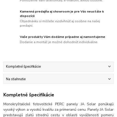
Pomôžeme Vám telefonicky, e-mailom, alebo osobne.
Kamenná predajňa aj showroom je pre Vás neustále k
dispozícii
Objednávku si môžete vyzdvihnúť aj osobne na našej
predajni.
Vaše produkty Vám dodáme prípadne aj namontujeme
Dodanie a montáž je možné dohodnúť individuálne.
Kompletné špecifikácie
Na stiahnutie
Kompletné špecifikácie
Monokryštalické fotovoltické PERC panely JA Solar ponúkajú
vysoký výkon a vysokú kvalitu za primeranú cenu. Panely JA Solar
predstavujú zlatú strednú cestu v oblasti vyváženosti pomeru