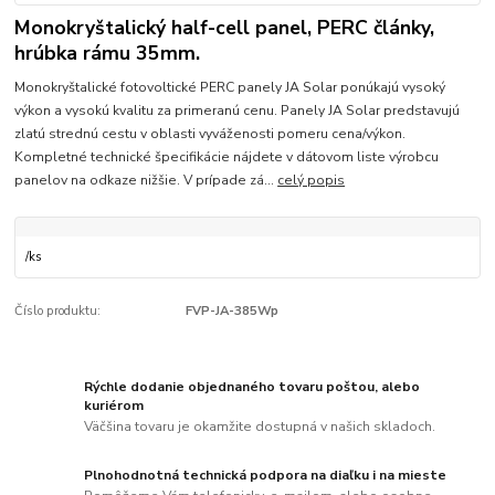
Monokryštalický half-cell panel, PERC články,
hrúbka rámu 35mm.
Monokryštalické fotovoltické PERC panely JA Solar ponúkajú vysoký
výkon a vysokú kvalitu za primeranú cenu. Panely JA Solar predstavujú
zlatú strednú cestu v oblasti vyváženosti pomeru cena/výkon.
Kompletné technické špecifikácie nájdete v dátovom liste výrobcu
panelov na odkaze nižšie. V prípade zá...
celý popis
/
ks
Číslo produktu:
FVP-JA-385Wp
Rýchle dodanie objednaného tovaru poštou, alebo
kuriérom
Väčšina tovaru je okamžite dostupná v našich skladoch.
Plnohodnotná technická podpora na diaľku i na mieste