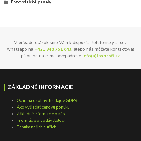
Fotovoltické panely
V prípade otázok sme Vám k dispozícii telefonicky aj cez
whatsapp na
+421 948 751 843
, alebo nás môžete kontaktovať
písomne na e-mailovej adrese
info(a)loxprofi.sk
ZÁKLADNÉ INFORMÁCIE
Ochrana osobných údajov GDPR
Ako vyžiadať cenovú ponuku
Základné informácie o nás
Informácie o dodávateľoch
Ponuka našich služieb