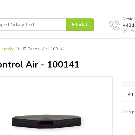
Neviet
Hľadať
+421
(Po-Pi
ir prvky
IR Control Air - 100141
ontrol Air - 100141
/
ks
Číslo p