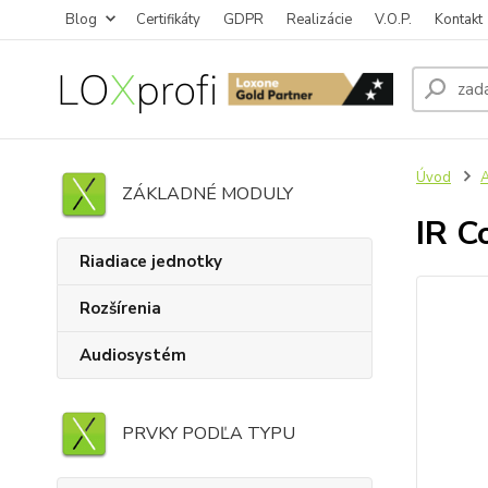
Blog
Certifikáty
GDPR
Realizácie
V.O.P.
Kontakt
Úvod
A
ZÁKLADNÉ MODULY
IR C
Riadiace jednotky
Rozšírenia
Audiosystém
PRVKY PODĽA TYPU