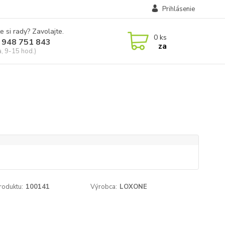
Prihlásenie
e si rady? Zavolajte.
0
ks
 948 751 843
za
a, 9-15 hod.)
roduktu:
100141
Výrobca:
LOXONE