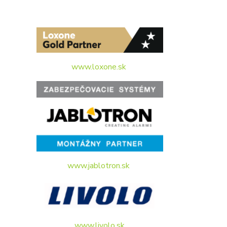
www.loxone.sk
www.jablotron.sk
www.livolo.sk