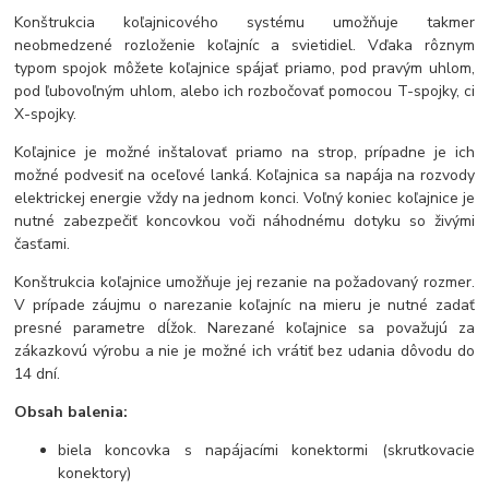
Konštrukcia koľajnicového systému umožňuje takmer
neobmedzené rozloženie koľajníc a svietidiel. Vďaka rôznym
typom spojok môžete koľajnice spájať priamo, pod pravým uhlom,
pod ľubovoľným uhlom, alebo ich rozbočovať pomocou T-spojky, ci
X-spojky.
Koľajnice je možné inštalovať priamo na strop, prípadne je ich
možné podvesiť na oceľové lanká. Koľajnica sa napája na rozvody
elektrickej energie vždy na jednom konci. Voľný koniec koľajnice je
nutné zabezpečiť koncovkou voči náhodnému dotyku so živými
časťami.
Konštrukcia koľajnice umožňuje jej rezanie na požadovaný rozmer.
V prípade záujmu o narezanie koľajníc na mieru je nutné zadať
presné parametre dĺžok. Narezané koľajnice sa považujú za
zákazkovú výrobu a nie je možné ich vrátiť bez udania dôvodu do
14 dní.
Obsah balenia:
biela koncovka s napájacími konektormi (skrutkovacie
konektory)