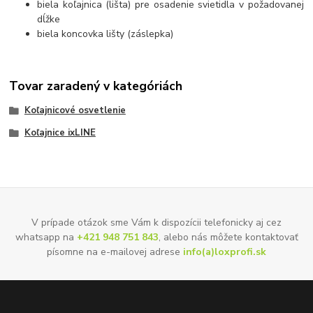
biela koľajnica (lišta) pre osadenie svietidla v požadovanej
dĺžke
biela koncovka lišty (záslepka)
Tovar zaradený v kategóriách
Koľajnicové osvetlenie
Koľajnice ixLINE
V prípade otázok sme Vám k dispozícii telefonicky aj cez
whatsapp na
+421 948 751 843
, alebo nás môžete kontaktovať
písomne na e-mailovej adrese
info(a)loxprofi.sk