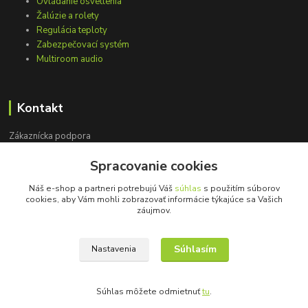
Ovládanie osvetlenia
Žalúzie a rolety
Regulácia teploty
Zabezpečovací systém
Multiroom audio
Kontakt
Zákaznícka podpora
+421 948 751 843
Spracovanie cookies
(Po-Pia, 9-15 hod.)
Náš e-shop a partneri potrebujú Váš
súhlas
s použitím súborov
info@loxprofi.sk
cookies, aby Vám mohli zobrazovať informácie týkajúce sa Vašich
záujmov.
Súhlasím
Nastavenia
©2018-2024 LOXprofi - všetky práva vyhradené
Súhlas môžete odmietnuť
tu
.
Vytvorené na
Eshop-rychlo.sk