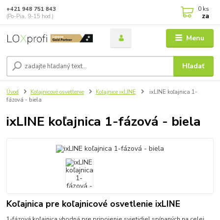
0
ks
+421 948 751 843
za
(Po-Pia, 9-15 hod.)
Menu
Hľadať
Úvod
Koľajnicové osvetlenie
Koľajnice ixLINE
ixLINE koľajnica 1-
fázová - biela
ixLINE koľajnica 1-fázová - biela
Koľajnica pre koľajnicové osvetlenie ixLINE
1-fázová koľajnica vhodná pre pripojenie svietidiel spínaných na celej