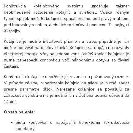
Konštrukcia koľajnicového systému umožňuje takmer
neobmedzené rozloženie koľajníc a svietidiel. Vďaka rôznym
typom spojok môžete koľajnice spájať priamo, pod pravým uhlom,
pod ľubovoľným uhlom, alebo ich rozbočovať pomocou T-spojky, ci
X-spojky.
Koľajnice je možné inštalovať priamo na strop, prípadne je ich
možné podvesiť na oceľové lanká. Koľajnica sa napája na rozvody
elektrickej energie vždy na jednom konci. Voľný koniec koľajnice je
nutné zabezpečiť koncovkou voči náhodnému dotyku so živými
časťami.
Konštrukcia koľajnice umožňuje jej rezanie na požadovaný rozmer.
V prípade záujmu o narezanie koľajníc na mieru je nutné zadať
presné parametre dĺžok. Narezané koľajnice sa považujú za
zákazkovú výrobu a nie je možné ich vrátiť bez udania dôvodu do
14 dní.
Obsah balenia:
biela koncovka s napájacími konektormi (skrutkovacie
konektory)