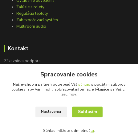
Ovládanie osvetlenia
Žalúzie a rolety
Regulácia teploty
Zabezpečovací systém
Multiroom audio
Kontakt
Zákaznícka podpora
+421 948 751 843
Spracovanie cookies
(Po-Pia, 9-15 hod.)
Náš e-shop a partneri potrebujú Váš
súhlas
s použitím súborov
info@loxprofi.sk
cookies, aby Vám mohli zobrazovať informácie týkajúce sa Vašich
záujmov.
Súhlasím
Nastavenia
©2018-2024 LOXprofi - všetky práva vyhradené
Súhlas môžete odmietnuť
tu
.
Vytvorené na
Eshop-rychlo.sk