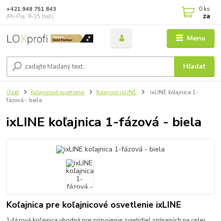
0
ks
+421 948 751 843
za
(Po-Pia, 9-15 hod.)
Menu
Hľadať
Úvod
Koľajnicové osvetlenie
Koľajnice ixLINE
ixLINE koľajnica 1-
fázová - biela
ixLINE koľajnica 1-fázová - biela
Koľajnica pre koľajnicové osvetlenie ixLINE
1-fázová koľajnica vhodná pre pripojenie svietidiel spínaných na celej