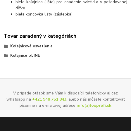
biela koľajnica (lišta) pre osadenie svietidla v požadovanej
dĺžke
biela koncovka lišty (záslepka)
Tovar zaradený v kategóriách
Koľajnicové osvetlenie
Koľajnice ixLINE
V prípade otázok sme Vám k dispozícii telefonicky aj cez
whatsapp na
+421 948 751 843
, alebo nás môžete kontaktovať
písomne na e-mailovej adrese
info(a)loxprofi.sk