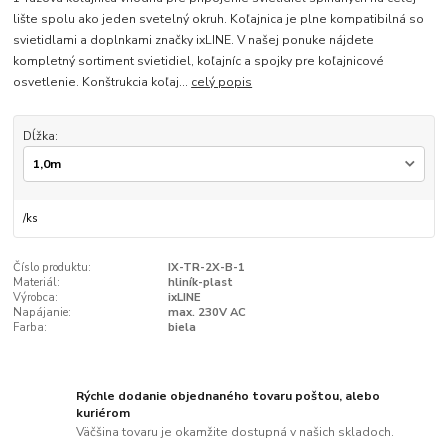
lište spolu ako jeden svetelný okruh. Koľajnica je plne kompatibilná so
svietidlami a doplnkami značky ixLINE. V našej ponuke nájdete
kompletný sortiment svietidiel, koľajníc a spojky pre koľajnicové
osvetlenie. Konštrukcia koľaj...
celý popis
Dĺžka:
/
ks
Číslo produktu:
IX-TR-2X-B-1
Materiál:
hliník-plast
Výrobca:
ixLINE
Napájanie:
max. 230V AC
Farba:
biela
Rýchle dodanie objednaného tovaru poštou, alebo
kuriérom
Väčšina tovaru je okamžite dostupná v našich skladoch.