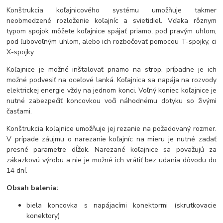
Konštrukcia koľajnicového systému umožňuje takmer
neobmedzené rozloženie koľajníc a svietidiel. Vďaka rôznym
typom spojok môžete koľajnice spájať priamo, pod pravým uhlom,
pod ľubovoľným uhlom, alebo ich rozbočovať pomocou T-spojky, ci
X-spojky.
Koľajnice je možné inštalovať priamo na strop, prípadne je ich
možné podvesiť na oceľové lanká. Koľajnica sa napája na rozvody
elektrickej energie vždy na jednom konci. Voľný koniec koľajnice je
nutné zabezpečiť koncovkou voči náhodnému dotyku so živými
časťami.
Konštrukcia koľajnice umožňuje jej rezanie na požadovaný rozmer.
V prípade záujmu o narezanie koľajníc na mieru je nutné zadať
presné parametre dĺžok. Narezané koľajnice sa považujú za
zákazkovú výrobu a nie je možné ich vrátiť bez udania dôvodu do
14 dní.
Obsah balenia:
biela koncovka s napájacími konektormi (skrutkovacie
konektory)