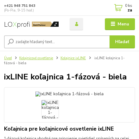
0
ks
+421 948 751 843
za
(Po-Pia, 9-15 hod.)
Menu
Hľadať
Úvod
Koľajnicové osvetlenie
Koľajnice ixLINE
ixLINE koľajnica 1-
fázová - biela
ixLINE koľajnica 1-fázová - biela
Koľajnica pre koľajnicové osvetlenie ixLINE
1-fázová koľajnica vhodná pre pripojenie svietidiel spínaných na celej