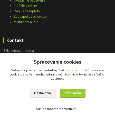
Ovládanie osvetlenia
Žalúzie a rolety
Regulácia teploty
Zabezpečovací systém
Multiroom audio
Kontakt
Zákaznícka podpora
+421 948 751 843
Spracovanie cookies
(Po-Pia, 9-15 hod.)
Náš e-shop a partneri potrebujú Váš
súhlas
s použitím súborov
info@loxprofi.sk
cookies, aby Vám mohli zobrazovať informácie týkajúce sa Vašich
záujmov.
Súhlasím
Nastavenia
©2018-2024 LOXprofi - všetky práva vyhradené
Súhlas môžete odmietnuť
tu
.
Vytvorené na
Eshop-rychlo.sk