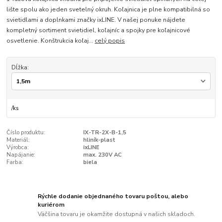
lište spolu ako jeden svetelný okruh. Koľajnica je plne kompatibilná so
svietidlami a doplnkami značky ixLINE. V našej ponuke nájdete
kompletný sortiment svietidiel, koľajníc a spojky pre koľajnicové
osvetlenie. Konštrukcia koľaj...
celý popis
Dĺžka:
/
ks
Číslo produktu:
IX-TR-2X-B-1,5
Materiál:
hliník-plast
Výrobca:
ixLINE
Napájanie:
max. 230V AC
Farba:
biela
Rýchle dodanie objednaného tovaru poštou, alebo
kuriérom
Väčšina tovaru je okamžite dostupná v našich skladoch.