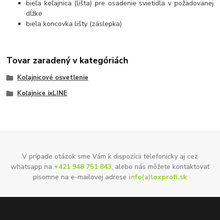
biela koľajnica (lišta) pre osadenie svietidla v požadovanej
dĺžke
biela koncovka lišty (záslepka)
Tovar zaradený v kategóriách
Koľajnicové osvetlenie
Koľajnice ixLINE
V prípade otázok sme Vám k dispozícii telefonicky aj cez
whatsapp na
+421 948 751 843
, alebo nás môžete kontaktovať
písomne na e-mailovej adrese
info(a)loxprofi.sk