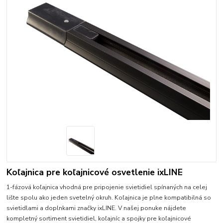
Koľajnica pre koľajnicové osvetlenie ixLINE
1-fázová koľajnica vhodná pre pripojenie svietidiel spínaných na celej
lište spolu ako jeden svetelný okruh. Koľajnica je plne kompatibilná so
svietidlami a doplnkami značky ixLINE. V našej ponuke nájdete
kompletný sortiment svietidiel, koľajníc a spojky pre koľajnicové