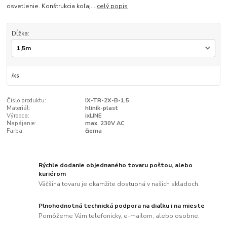
osvetlenie. Konštrukcia koľaj...
celý popis
Dĺžka:
/
ks
Číslo produktu:
IX-TR-2X-B-1,5
Materiál:
hliník-plast
Výrobca:
ixLINE
Napájanie:
max. 230V AC
Farba:
čierna
Rýchle dodanie objednaného tovaru poštou, alebo
kuriérom
Väčšina tovaru je okamžite dostupná v našich skladoch.
Plnohodnotná technická podpora na diaľku i na mieste
Pomôžeme Vám telefonicky, e-mailom, alebo osobne.