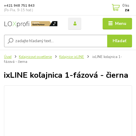
0
ks
+421 948 751 843
za
(Po-Pia, 9-15 hod.)
Menu
Hľadať
Úvod
Koľajnicové osvetlenie
Koľajnice ixLINE
ixLINE koľajnica 1-
fázová - čierna
ixLINE koľajnica 1-fázová - čierna