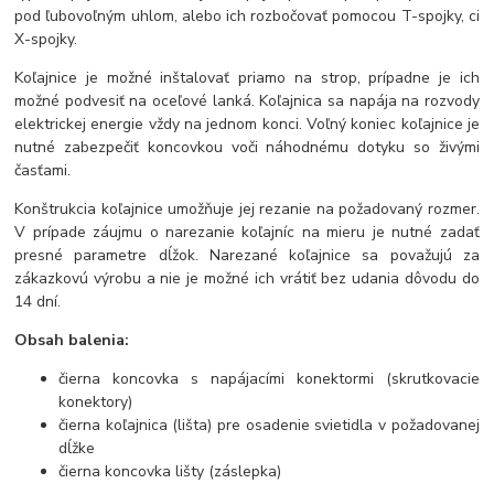
pod ľubovoľným uhlom, alebo ich rozbočovať pomocou T-spojky, ci
X-spojky.
Koľajnice je možné inštalovať priamo na strop, prípadne je ich
možné podvesiť na oceľové lanká. Koľajnica sa napája na rozvody
elektrickej energie vždy na jednom konci. Voľný koniec koľajnice je
nutné zabezpečiť koncovkou voči náhodnému dotyku so živými
časťami.
Konštrukcia koľajnice umožňuje jej rezanie na požadovaný rozmer.
V prípade záujmu o narezanie koľajníc na mieru je nutné zadať
presné parametre dĺžok. Narezané koľajnice sa považujú za
zákazkovú výrobu a nie je možné ich vrátiť bez udania dôvodu do
14 dní.
Obsah balenia:
čierna koncovka s napájacími konektormi (skrutkovacie
konektory)
čierna koľajnica (lišta) pre osadenie svietidla v požadovanej
dĺžke
čierna koncovka lišty (záslepka)