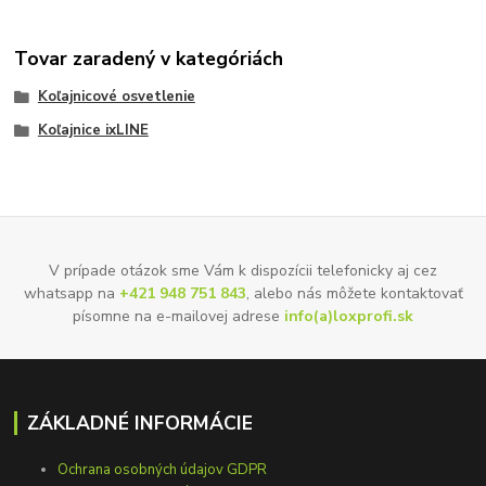
Tovar zaradený v kategóriách
Koľajnicové osvetlenie
Koľajnice ixLINE
V prípade otázok sme Vám k dispozícii telefonicky aj cez
whatsapp na
+421 948 751 843
, alebo nás môžete kontaktovať
písomne na e-mailovej adrese
info(a)loxprofi.sk
ZÁKLADNÉ INFORMÁCIE
Ochrana osobných údajov GDPR