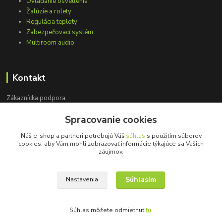
Ovládanie osvetlenia
Žalúzie a rolety
Regulácia teploty
Zabezpečovací systém
Multiroom audio
Kontakt
Zákaznícka podpora
+421 948 751 843
Spracovanie cookies
(Po-Pia, 9-15 hod.)
Náš e-shop a partneri potrebujú Váš
súhlas
s použitím súborov
info@loxprofi.sk
cookies, aby Vám mohli zobrazovať informácie týkajúce sa Vašich
záujmov.
Súhlasím
Nastavenia
©2018-2024 LOXprofi - všetky práva vyhradené
Súhlas môžete odmietnuť
tu
.
Vytvorené na
Eshop-rychlo.sk