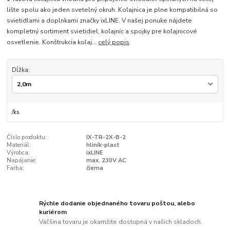
lište spolu ako jeden svetelný okruh. Koľajnica je plne kompatibilná so
svietidlami a doplnkami značky ixLINE. V našej ponuke nájdete
kompletný sortiment svietidiel, koľajníc a spojky pre koľajnicové
osvetlenie. Konštrukcia koľaj...
celý popis
Dĺžka:
/
ks
Číslo produktu:
IX-TR-2X-B-2
Materiál:
hliník-plast
Výrobca:
ixLINE
Napájanie:
max. 230V AC
Farba:
čierna
Rýchle dodanie objednaného tovaru poštou, alebo
kuriérom
Väčšina tovaru je okamžite dostupná v našich skladoch.