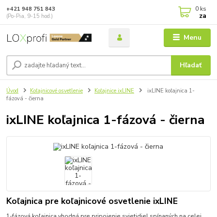
0
ks
+421 948 751 843
za
(Po-Pia, 9-15 hod.)
Menu
Hľadať
Úvod
Koľajnicové osvetlenie
Koľajnice ixLINE
ixLINE koľajnica 1-
fázová - čierna
ixLINE koľajnica 1-fázová - čierna
Koľajnica pre koľajnicové osvetlenie ixLINE
1-fázová koľajnica vhodná pre pripojenie svietidiel spínaných na celej