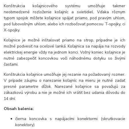
Konštrukcia koľajnicového systému umožňuje takmer
neobmedzené rozloženie koľajníc a svietidiel. Vďaka rôznym
typom spojok môžete koľajnice spájať priamo, pod pravým uhlom,
pod ľubovoľným uhlom, alebo ich rozbočovať pomocou T-spojky, ci
X-spojky.
Koľajnice je možné inštalovať priamo na strop, prípadne je ich
možné podvesiť na oceľové lanká. Koľajnica sa napája na rozvody
elektrickej energie vždy na jednom konci. Voľný koniec koľajnice je
nutné zabezpečiť koncovkou voči náhodnému dotyku so živými
časťami.
Konštrukcia koľajnice umožňuje jej rezanie na požadovaný rozmer.
V prípade záujmu o narezanie koľajníc na mieru je nutné zadať
presné parametre dĺžok. Narezané koľajnice sa považujú za
zákazkovú výrobu a nie je možné ich vrátiť bez udania dôvodu do
14 dní.
Obsah balenia:
čierna koncovka s napájacími konektormi (skrutkovacie
konektory)