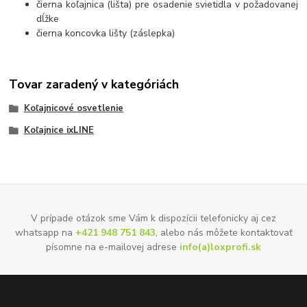
čierna koľajnica (lišta) pre osadenie svietidla v požadovanej
dĺžke
čierna koncovka lišty (záslepka)
Tovar zaradený v kategóriách
Koľajnicové osvetlenie
Koľajnice ixLINE
V prípade otázok sme Vám k dispozícii telefonicky aj cez
whatsapp na
+421 948 751 843
, alebo nás môžete kontaktovať
písomne na e-mailovej adrese
info(a)loxprofi.sk