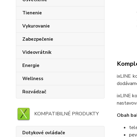
Tienenie
Vykurovanie
Zabezpečenie
Videovrátnik
Komple
Energie
ixLINE k
Wellness
dodávame 
Rozvádzač
ixLINE ko
nastavov
KOMPATIBILNÉ PRODUKTY
Obah bal
tel
Dotykové ovládače
pev