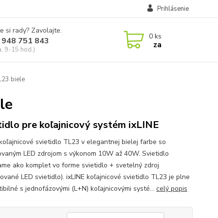
Prihlásenie
e si rady? Zavolajte.
0
ks
 948 751 843
za
a, 9-15 hod.)
L23 biele
le
tidlo pre koľajnicový systém ixLINE
koľajnicové svietidlo TL23 v elegantnej bielej farbe so
vaným LED zdrojom s výkonom 10W až 40W. Svietidlo
me ako komplet vo forme svietidlo + svetelný zdroj
vané LED svietidlo). ixLINE koľajnicové svietidlo TL23 je plne
ibilné s jednofázovými (L+N) koľajnicovými systé...
celý popis