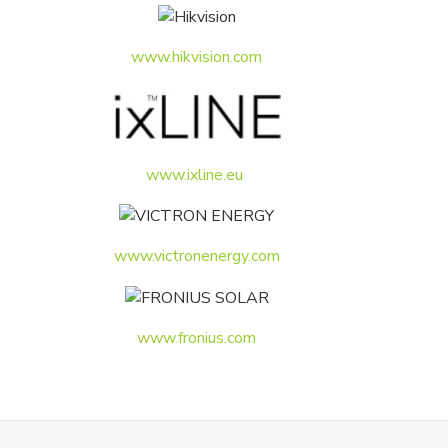
www.hikvision.com
www.ixline.eu
www.victronenergy.com
www.fronius.com