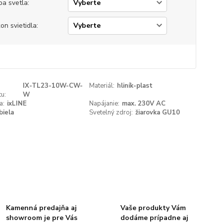
ba svetla:
on svietidla:
IX-TL23-10W-CW-
Materiál:
hliník-plast
u:
W
a:
ixLINE
Napájanie:
max. 230V AC
biela
Svetelný zdroj:
žiarovka GU10
Kamenná predajňa aj
Vaše produkty Vám
showroom je pre Vás
dodáme prípadne aj