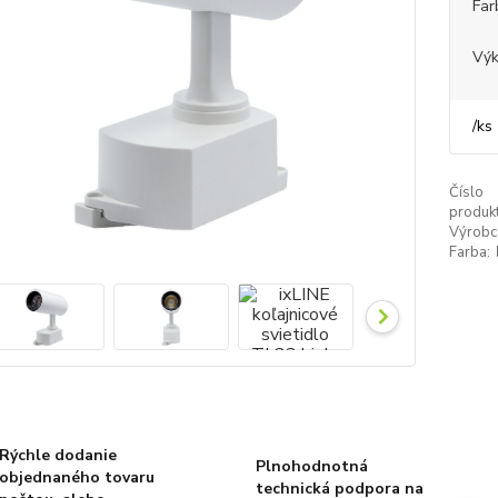
Far
Výk
/
ks
Číslo
produkt
Výrobc
Farba:
Rýchle dodanie
Plnohodnotná
objednaného tovaru
technická podpora na