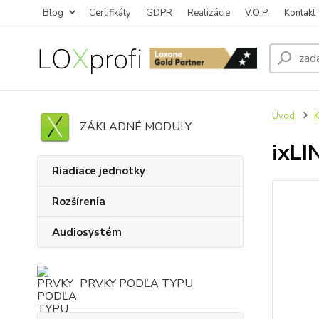
Blog
Certifikáty
GDPR
Realizácie
V.O.P.
Kontakt
Úvod
K
ZÁKLADNÉ MODULY
ixLI
Riadiace jednotky
Rozšírenia
Audiosystém
PRVKY PODĽA TYPU