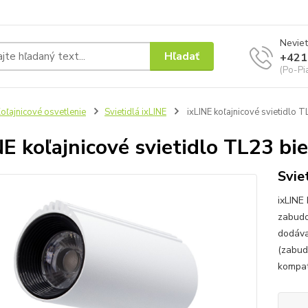
Neviet
Hľadať
+421
(Po-Pi
oľajnicové osvetlenie
Svietidlá ixLINE
ixLINE koľajnicové svietidlo T
NE koľajnicové svietidlo TL23 bie
Svie
ixLINE 
zabudo
dodáva
(zabudo
kompat