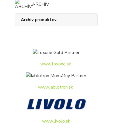
ARCHÍV
Archív produktov
www.loxone.sk
www.jablotron.sk
www.livolo.sk