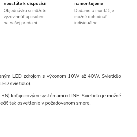
neustále k dispozícii
namontujeme
Objednávku si môžete
Dodanie a montáž je
vyzdvihnúť aj osobne
možné dohodnúť
na našej predajni.
individuálne.
udovaným LED zdrojom s výkonom 10W až 40W. Svietidlo
ED svietidlo).
(L+N) koľajnicovými systémami ixLINE. Svietidlo je možné
pečiť tak osvetlenie v požadovanom smere.