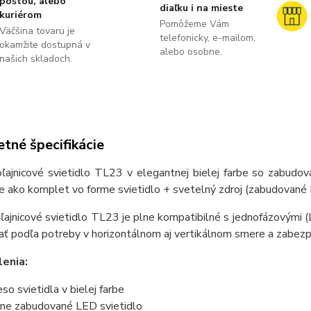
poštou, alebo
diaľku i na mieste
kuriérom
Pomôžeme Vám
Väčšina tovaru je
telefonicky, e-mailom,
okamžite dostupná v
alebo osobne.
našich skladoch.
tné špecifikácie
oľajnicové svietidlo TL23 v elegantnej bielej farbe so zab
ako komplet vo forme svietidlo + svetelný zdroj (zabudované L
ľajnicové svietidlo TL23 je plne kompatibilné s jednofázovými 
ať podľa potreby v horizontálnom aj vertikálnom smere a zabez
enia:
eso svietidla v bielej farbe
ne zabudované LED svietidlo