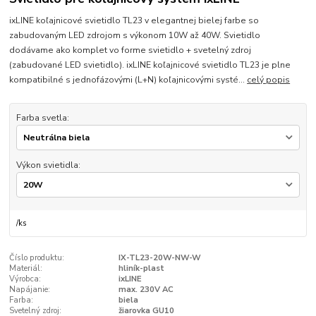
ixLINE koľajnicové svietidlo TL23 v elegantnej bielej farbe so
zabudovaným LED zdrojom s výkonom 10W až 40W. Svietidlo
dodávame ako komplet vo forme svietidlo + svetelný zdroj
(zabudované LED svietidlo). ixLINE koľajnicové svietidlo TL23 je plne
kompatibilné s jednofázovými (L+N) koľajnicovými systé...
celý popis
Farba svetla:
Výkon svietidla:
/
ks
Číslo produktu:
IX-TL23-20W-NW-W
Materiál:
hliník-plast
Výrobca:
ixLINE
Napájanie:
max. 230V AC
Farba:
biela
Svetelný zdroj:
žiarovka GU10