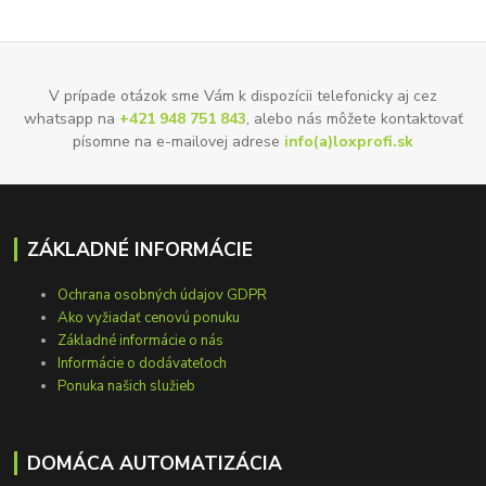
V prípade otázok sme Vám k dispozícii telefonicky aj cez
whatsapp na
+421 948 751 843
, alebo nás môžete kontaktovať
písomne na e-mailovej adrese
info(a)loxprofi.sk
ZÁKLADNÉ INFORMÁCIE
Ochrana osobných údajov GDPR
Ako vyžiadať cenovú ponuku
Základné informácie o nás
Informácie o dodávateľoch
Ponuka našich služieb
DOMÁCA AUTOMATIZÁCIA