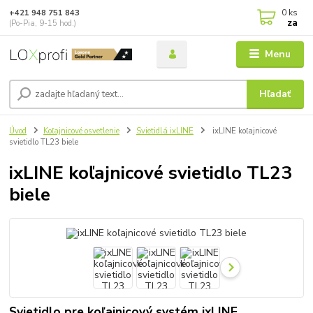
0
ks
+421 948 751 843
za
(Po-Pia, 9-15 hod.)
Menu
Hľadať
Úvod
Koľajnicové osvetlenie
Svietidlá ixLINE
ixLINE koľajnicové
svietidlo TL23 biele
ixLINE koľajnicové svietidlo TL23
biele
Svietidlo pre koľajnicový systém ixLINE