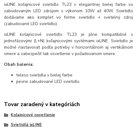
ixLINE koľajnicové svietidlo TL23 v elegantnej bielej farbe so
zabudovaným LED zdrojom s výkonom 10W až 40W. Svietidlo
dodávame ako komplet vo forme svietidlo + svetelný zdroj
(zabudované LED svietidlo).
ixLINE koľajnicové svietidlo TL23 je plne kompatibilné s
jednofázovými (L+N) koľajnicovými systémami ixLINE. Svietidlo je
možné nastavovať podľa potreby v horizontálnom aj vertikálnom
smere a zabezpečiť tak osvetlenie v požadovanom smere.
Obah balenia:
teleso svietidla v bielej farbe
pevne zabudované LED svietidlo
Tovar zaradený v kategóriách
Koľajnicové osvetlenie
Svietidlá ixLINE