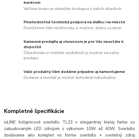
kuriérom
Väčšina tovaru je okamžite dostupná v našich skladoch.
Plnohodnotná technická podpora na diaľku i na mieste
Pomôžeme Vám telefonicky, e-mailom, alebo osobne.
Kamenná predajňa aj showroom je pre Vás neustále k
dispozícii
Objednávku si môžete vyzdvihnúť aj osobne na našej
predajni.
Vaše produkty Vám dodáme prípadne aj namontujeme
Dodanie a montáž je možné dohodnúť individuálne.
Kompletné špecifikácie
ixLINE koľajnicové svietidlo TL23 v elegantnej bielej farbe so
zabudovaným LED zdrojom s výkonom 10W až 40W. Svietidlo
dodávame ako komplet vo forme svietidlo + svetelný zdroj