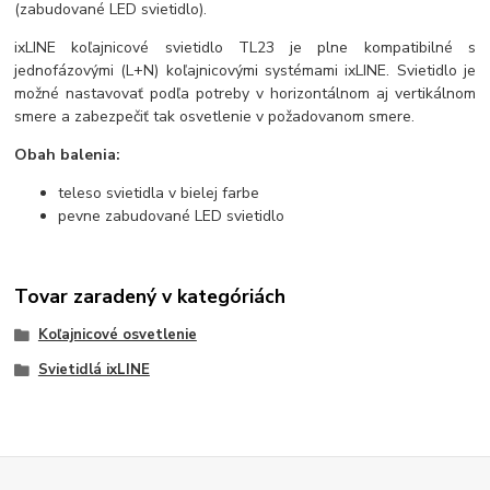
(zabudované LED svietidlo).
ixLINE koľajnicové svietidlo TL23 je plne kompatibilné s
jednofázovými (L+N) koľajnicovými systémami ixLINE. Svietidlo je
možné nastavovať podľa potreby v horizontálnom aj vertikálnom
smere a zabezpečiť tak osvetlenie v požadovanom smere.
Obah balenia:
teleso svietidla v bielej farbe
pevne zabudované LED svietidlo
Tovar zaradený v kategóriách
Koľajnicové osvetlenie
Svietidlá ixLINE