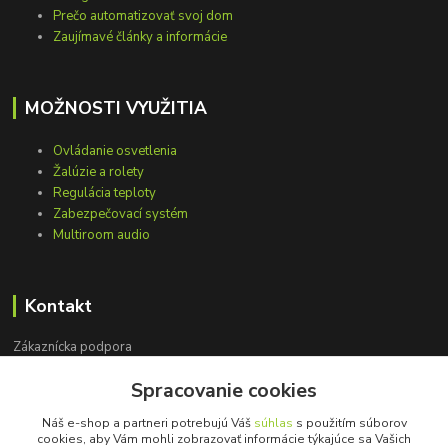
Prečo automatizovať svoj dom
Zaujímavé články a informácie
MOŽNOSTI VYUŽITIA
Ovládanie osvetlenia
Žalúzie a rolety
Regulácia teploty
Zabezpečovací systém
Multiroom audio
Kontakt
Zákaznícka podpora
+421 948 751 843
Spracovanie cookies
(Po-Pia, 9-15 hod.)
Náš e-shop a partneri potrebujú Váš
súhlas
s použitím súborov
info@loxprofi.sk
cookies, aby Vám mohli zobrazovať informácie týkajúce sa Vašich