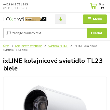
0
ks
+421 948 751 843
za
(Po-Pia, 9-15 hod.)
Menu
Hľadať
Úvod
Koľajnicové osvetlenie
Svietidlá ixLINE
ixLINE koľajnicové
svietidlo TL23 biele
ixLINE koľajnicové svietidlo TL23
biele