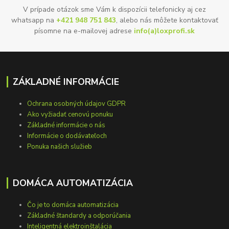
V prípade otázok sme Vám k dispozícii telefonicky aj cez
whatsapp na
+421 948 751 843
, alebo nás môžete kontaktovať
písomne na e-mailovej adrese
info(a)loxprofi.sk
ZÁKLADNÉ INFORMÁCIE
Ochrana osobných údajov GDPR
Ako vyžiadať cenovú ponuku
Základné informácie o nás
Informácie o dodávateľoch
Ponuka našich služieb
DOMÁCA AUTOMATIZÁCIA
Čo je to domáca automatizácia
Základné štandardy a odporúčania
Inteligentná elektroinštalácia