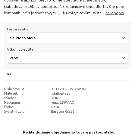
dodávame ako komplet vo forme svietidlo + svetelný zdroj
(zabudované LED svietidlo). ixLINE koľajnicové svietidlo TL23 je plne
kompatibilné s jednofázovými (L+N) koľajnicovými systé...
celý popis
Farba svetla:
Výkon svietidla:
/
ks
Číslo produktu:
IX-TL23-20W-CW-W
Materiál:
hliník-plast
Výrobca:
ixLINE
Napájanie:
max. 230V AC
Farba:
biela
Svetelný zdroj:
žiarovka GU10
Rýchle dodanie objednaného tovaru poštou, alebo