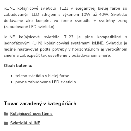
ixLINE koľajnicové svietidlo TL23 v elegantnej bielej farbe so
zabudovaným LED zdrojom s výkonom 10W až 40W. Svietidlo
dodávame ako komplet vo forme svietidlo + svetelný zdroj
(zabudované LED svietidlo).
ixLINE koľajnicové svietidlo TL23 je plne kompatibilné s
jednofázovými (L+N) koľajnicovými systémami ixLINE. Svietidlo je
možné nastavovať podľa potreby v horizontálnom aj vertikálnom
smere a zabezpečiť tak osvetlenie v požadovanom smere.
Obah balenia:
teleso svietidla v bielej farbe
pevne zabudované LED svietidlo
Tovar zaradený v kategóriách
Koľajnicové osvetlenie
Svietidlá ixLINE