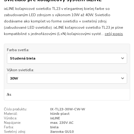
ixLINE koľajnicové svietidlo TL23 v elegantnej bielej farbe so
zabudovaným LED zdrojom s výkonom 10W až 40W. Svietidlo
dodávame ako komplet vo forme svietidlo + svetelný zdroj
(zabudované LED svietidlo). ixLINE koľajnicové svietidlo TL23 je plne
kompatibilné s jednofázovými (L+N) koľajnicovými systé...
celý popis
Farba svetla:
Výkon svietidla:
/
ks
Číslo produktu:
IX-TL23-30W-CW-W
Materiál:
hliník-plast
Výrobca:
ixLINE
Napájanie:
max. 230V AC
Farba:
biela
Svetelný zdroj:
žiarovka GU10