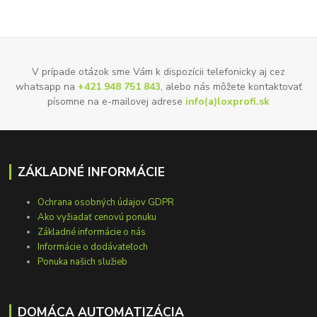
V prípade otázok sme Vám k dispozícii telefonicky aj cez
whatsapp na
+421 948 751 843
, alebo nás môžete kontaktovať
písomne na e-mailovej adrese
info(a)loxprofi.sk
ZÁKLADNÉ INFORMÁCIE
Ochrana osobných údajov GDPR
Ako vyžiadať cenovú ponuku
Základné informácie o nás
Informácie o dodávateľoch
Ponuka našich služieb
DOMÁCA AUTOMATIZÁCIA