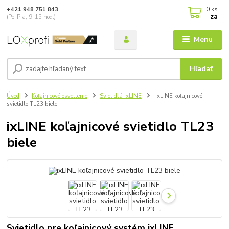
0
ks
+421 948 751 843
za
(Po-Pia, 9-15 hod.)
Menu
Hľadať
Úvod
Koľajnicové osvetlenie
Svietidlá ixLINE
ixLINE koľajnicové
svietidlo TL23 biele
ixLINE koľajnicové svietidlo TL23
biele
Svietidlo pre koľajnicový systém ixLINE