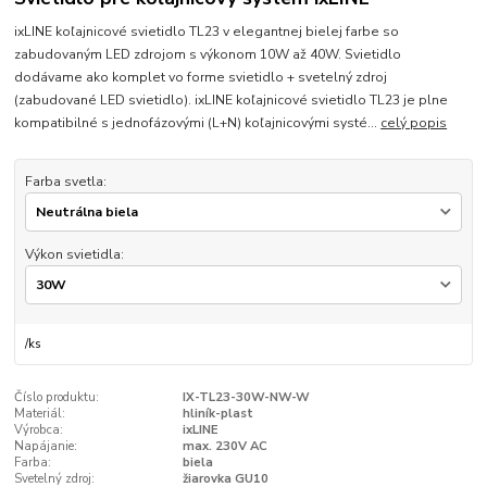
ixLINE koľajnicové svietidlo TL23 v elegantnej bielej farbe so
zabudovaným LED zdrojom s výkonom 10W až 40W. Svietidlo
dodávame ako komplet vo forme svietidlo + svetelný zdroj
(zabudované LED svietidlo). ixLINE koľajnicové svietidlo TL23 je plne
kompatibilné s jednofázovými (L+N) koľajnicovými systé...
celý popis
Farba svetla:
Výkon svietidla:
/
ks
Číslo produktu:
IX-TL23-30W-NW-W
Materiál:
hliník-plast
Výrobca:
ixLINE
Napájanie:
max. 230V AC
Farba:
biela
Svetelný zdroj:
žiarovka GU10