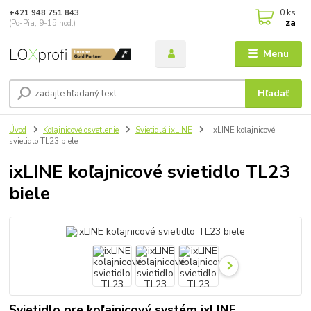
0
ks
+421 948 751 843
za
(Po-Pia, 9-15 hod.)
Menu
Hľadať
Úvod
Koľajnicové osvetlenie
Svietidlá ixLINE
ixLINE koľajnicové
svietidlo TL23 biele
ixLINE koľajnicové svietidlo TL23
biele
Svietidlo pre koľajnicový systém ixLINE