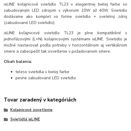
ixLINE koľajnicové svietidlo TL23 v elegantnej bielej farbe so
zabudovaným LED zdrojom s výkonom 10W až 40W. Svietidlo
dodávame ako komplet vo forme svietidlo + svetelný zdroj
(zabudované LED svietidlo).
ixLINE koľajnicové svietidlo TL23 je plne kompatibilné s
jednofázovými (L+N) koľajnicovými systémami ixLINE. Svietidlo je
možné nastavovať podľa potreby v horizontálnom aj vertikálnom
smere a zabezpečiť tak osvetlenie v požadovanom smere.
Obah balenia:
teleso svietidla v bielej farbe
pevne zabudované LED svietidlo
Tovar zaradený v kategóriách
Koľajnicové osvetlenie
Svietidlá ixLINE