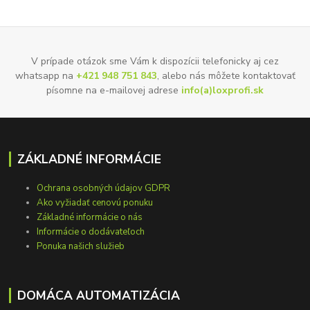
V prípade otázok sme Vám k dispozícii telefonicky aj cez
whatsapp na
+421 948 751 843
, alebo nás môžete kontaktovať
písomne na e-mailovej adrese
info(a)loxprofi.sk
ZÁKLADNÉ INFORMÁCIE
Ochrana osobných údajov GDPR
Ako vyžiadať cenovú ponuku
Základné informácie o nás
Informácie o dodávateľoch
Ponuka našich služieb
DOMÁCA AUTOMATIZÁCIA