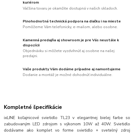
kuriérom
Väčšina tovaru je okamžite dostupná v našich skladoch.
Plnohodnotná technická podpora na diaľku i na mieste
Pomôžeme Vám telefonicky, e-mailom, alebo osobne.
Kamenná predajňa aj showroom je pre Vás neustále k
dispozícii
Objednávku si môžete vyzdvihnúť aj osobne na našej
predajni.
Vaše produkty Vám dodáme prípadne aj namontujeme
Dodanie a montáž je možné dohodnúť individuálne.
Kompletné špecifikácie
ixLINE koľajnicové svietidlo TL23 v elegantnej bielej farbe so
zabudovaným LED zdrojom s výkonom 10W až 40W. Svietidlo
dodávame ako komplet vo forme svietidlo + svetelný zdroj