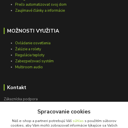
Prečo automatizovať svoj dom
Zaujímavé články a informácie
MOŽNOSTI VYUŽITIA
Ovládanie osvetlenia
Žalúzie a rolety
Regulácia teploty
Zabezpečovací systém
Multiroom audio
Kontakt
Zákaznícka podpora
+421 948 751 843
Spracovanie cookies
(Po-Pia, 9-15 hod.)
Náš e-shop a partneri potrebujú Váš
súhlas
s použitím súborov
info@loxprofi.sk
cookies, aby Vám mohli zobrazovať informácie týkajúce sa Vašich