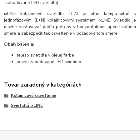
(zabudované LED svietidlo).
ixLINE koľajnicové svietidlo TL23 je plne kompatibilné s
jednofázovými (L+N) koľajnicovými systémami ixLINE. Svietidlo je
možné nastavovať podľa potreby v horizontálnom aj vertikálnom
smere a zabezpečiť tak osvetlenie v požadovanom smere.
Obah balenia:
teleso svietidla v bielej farbe
pevne zabudované LED svietidlo
Tovar zaradený v kategóriách
Koľajnicové osvetlenie
Svietidlá ixLINE