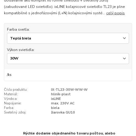
dodávame ako komplet vo forme svietidlo + svetelný zdroj
(zabudované LED svietidlo). ixLINE koľajnicové svietidlo TL23 je plne
kompatibilné s jednofázovými (L+N) koľajnicovými systé...
celý popis
Farba svetla:
Výkon svietidla:
/
ks
Číslo produktu:
IX-TL23-30W-WW-W
Materiál:
hliník-plast
Výrobca:
ixLINE
Napájanie:
max. 230V AC
Farba:
biela
Svetelný zdroj:
žiarovka GU10
Rýchle dodanie objednaného tovaru poštou, alebo