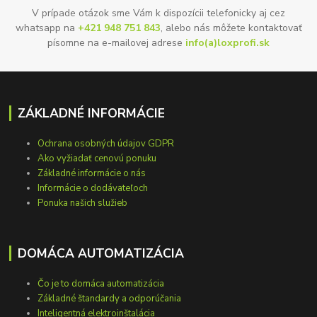
V prípade otázok sme Vám k dispozícii telefonicky aj cez
whatsapp na
+421 948 751 843
, alebo nás môžete kontaktovať
písomne na e-mailovej adrese
info(a)loxprofi.sk
ZÁKLADNÉ INFORMÁCIE
Ochrana osobných údajov GDPR
Ako vyžiadať cenovú ponuku
Základné informácie o nás
Informácie o dodávateľoch
Ponuka našich služieb
DOMÁCA AUTOMATIZÁCIA
Čo je to domáca automatizácia
Základné štandardy a odporúčania
Inteligentná elektroinštalácia