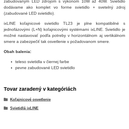
zabudovaným LED zdrojom s výkonom 10W až 40W. Svietidlo
dodávame ako komplet vo forme svietidlo + svetelný zdroj
(zabudované LED svietidlo).
ixLINE koľajnicové svietidlo TL23 je plne kompatibilné s
jednofázovými (L+N) koľajnicovými systémami ixLINE. Svietidlo je
možné nastavovať podľa potreby v horizontálnom aj vertikálnom
smere a zabezpečiť tak osvetlenie v požadovanom smere.
Obah balenia:
teleso svietidla v čiernej farbe
pevne zabudované LED svietidlo
Tovar zaradený v kategóriách
Koľajnicové osvetlenie
Svietidlá ixLINE