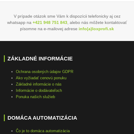
V prípade otázok sme Vám k dispozícii telefonicky aj cez
whatsapp na
+421 948 751 843
, alebo nás môžete kontaktovať
písomne na e-mailovej adrese
info(a)loxprofi.sk
ZÁKLADNÉ INFORMÁCIE
Ochrana osobných údajov GDPR
Ako vyžiadať cenovú ponuku
Základné informácie o nás
Informácie o dodávateľoch
Ponuka našich služieb
DOMÁCA AUTOMATIZÁCIA
Čo je to domáca automatizácia