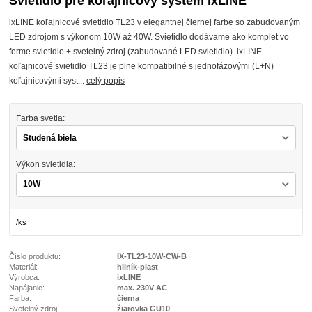
Svietidlo pre koľajnicový systém ixLINE
ixLINE koľajnicové svietidlo TL23 v elegantnej čiernej farbe so zabudovaným
LED zdrojom s výkonom 10W až 40W. Svietidlo dodávame ako komplet vo
forme svietidlo + svetelný zdroj (zabudované LED svietidlo). ixLINE
koľajnicové svietidlo TL23 je plne kompatibilné s jednofázovými (L+N)
koľajnicovými syst...
celý popis
Farba svetla:
Výkon svietidla:
/
ks
Číslo produktu:
IX-TL23-10W-CW-B
Materiál:
hliník-plast
Výrobca:
ixLINE
Napájanie:
max. 230V AC
Farba:
čierna
Svetelný zdroj:
žiarovka GU10