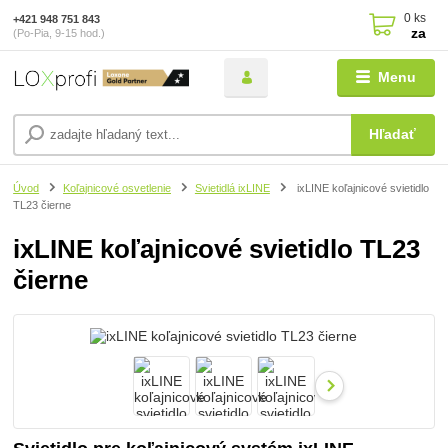
0
ks
+421 948 751 843
za
(Po-Pia, 9-15 hod.)
Menu
Hľadať
Úvod
Koľajnicové osvetlenie
Svietidlá ixLINE
ixLINE koľajnicové svietidlo
TL23 čierne
ixLINE koľajnicové svietidlo TL23
čierne