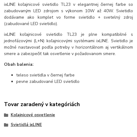
ixLINE koľajnicové svietidlo TL23 v elegantnej čiernej farbe so
zabudovaným LED zdrojom s výkonom 10W až 40W. Svietidlo
dodávame ako komplet vo forme svietidlo + svetelný zdroj
(zabudované LED svietidlo).
ixLINE koľajnicové svietidlo TL23 je plne kompatibilné s
jednofázovými (L+N) koľajnicovými systémami ixLINE. Svietidlo je
možné nastavovať podľa potreby v horizontálnom aj vertikálnom
smere a zabezpečiť tak osvetlenie v požadovanom smere.
Obah balenia:
teleso svietidla v čiernej farbe
pevne zabudované LED svietidlo
Tovar zaradený v kategóriách
Koľajnicové osvetlenie
Svietidlá ixLINE