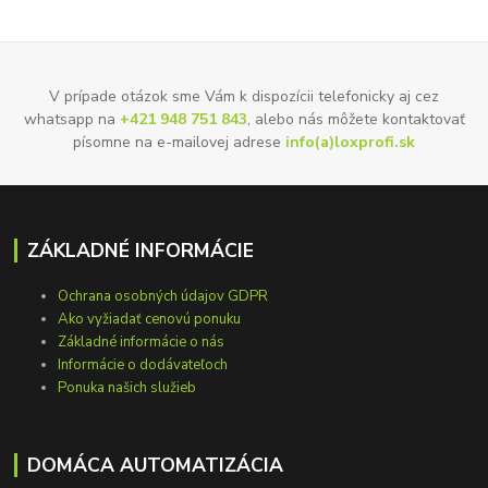
V prípade otázok sme Vám k dispozícii telefonicky aj cez
whatsapp na
+421 948 751 843
, alebo nás môžete kontaktovať
písomne na e-mailovej adrese
info(a)loxprofi.sk
ZÁKLADNÉ INFORMÁCIE
Ochrana osobných údajov GDPR
Ako vyžiadať cenovú ponuku
Základné informácie o nás
Informácie o dodávateľoch
Ponuka našich služieb
DOMÁCA AUTOMATIZÁCIA