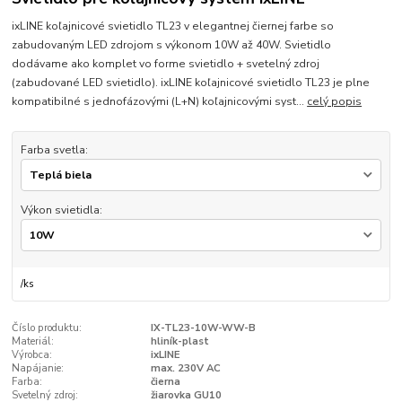
ixLINE koľajnicové svietidlo TL23 v elegantnej čiernej farbe so
zabudovaným LED zdrojom s výkonom 10W až 40W. Svietidlo
dodávame ako komplet vo forme svietidlo + svetelný zdroj
(zabudované LED svietidlo). ixLINE koľajnicové svietidlo TL23 je plne
kompatibilné s jednofázovými (L+N) koľajnicovými syst...
celý popis
Farba svetla:
Výkon svietidla:
/
ks
Číslo produktu:
IX-TL23-10W-WW-B
Materiál:
hliník-plast
Výrobca:
ixLINE
Napájanie:
max. 230V AC
Farba:
čierna
Svetelný zdroj:
žiarovka GU10