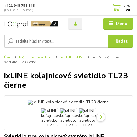
0
ks
+421 948 751 843
za
(Po-Pia, 9-15 hod.)
Menu
Hľadať
Úvod
Koľajnicové osvetlenie
Svietidlá ixLINE
ixLINE koľajnicové
svietidlo TL23 čierne
ixLINE koľajnicové svietidlo TL23
čierne
Svietidlo pre koľajnicový systém ixLINE