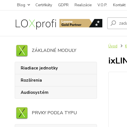
Blog
Certifikáty
GDPR
Realizácie
V.O.P.
Kontakt
Úvod
K
ZÁKLADNÉ MODULY
ixLI
Riadiace jednotky
Rozšírenia
Audiosystém
PRVKY PODĽA TYPU