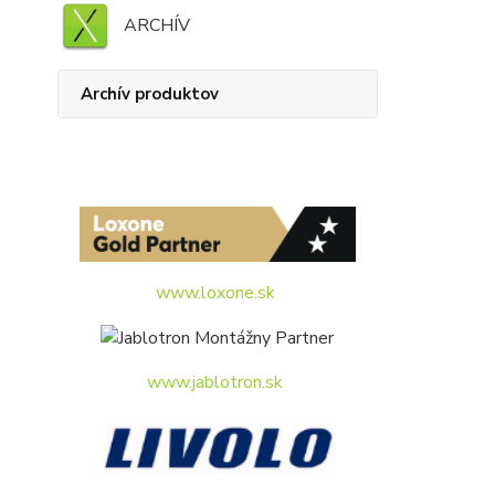
ARCHÍV
Archív produktov
www.loxone.sk
www.jablotron.sk