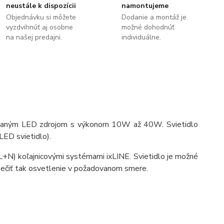
neustále k dispozícii
namontujeme
Objednávku si môžete
Dodanie a montáž je
vyzdvihnúť aj osobne
možné dohodnúť
na našej predajni.
individuálne.
udovaným LED zdrojom s výkonom 10W až 40W. Svietidlo
ED svietidlo).
(L+N) koľajnicovými systémami ixLINE. Svietidlo je možné
pečiť tak osvetlenie v požadovanom smere.