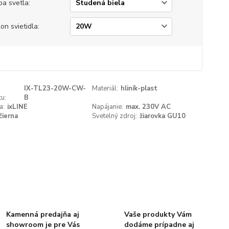
ba svetla:
on svietidla:
IX-TL23-20W-CW-
Materiál:
hliník-plast
u:
B
a:
ixLINE
Napájanie:
max. 230V AC
čierna
Svetelný zdroj:
žiarovka GU10
Kamenná predajňa aj
Vaše produkty Vám
showroom je pre Vás
dodáme prípadne aj