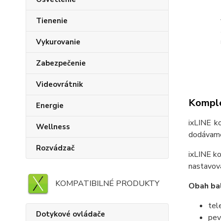
Tienenie
Vykurovanie
Zabezpečenie
Videovrátnik
Komple
Energie
ixLINE k
Wellness
dodávame 
Rozvádzač
ixLINE ko
nastavov
KOMPATIBILNÉ PRODUKTY
Obah bal
tel
Dotykové ovládače
pev