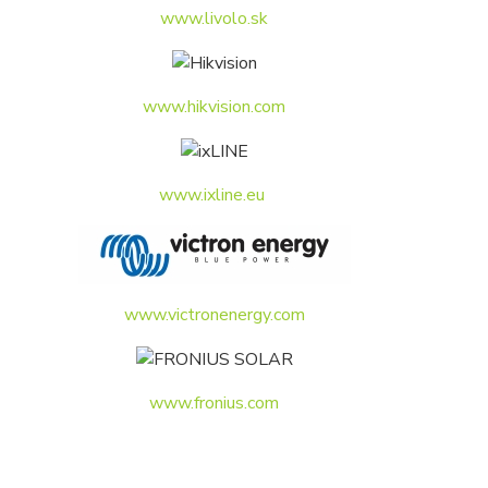
www.livolo.sk
www.hikvision.com
www.ixline.eu
www.victronenergy.com
www.fronius.com