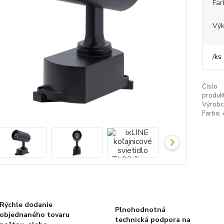
Far
Výk
/
ks
Číslo
produkt
Výrobc
Farba:
Rýchle dodanie
Plnohodnotná
objednaného tovaru
technická podpora na