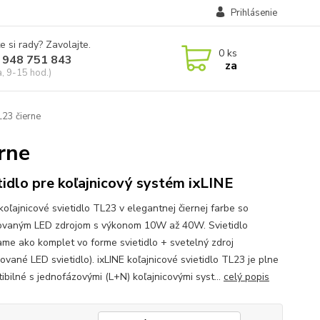
Prihlásenie
e si rady? Zavolajte.
0
ks
 948 751 843
za
a, 9-15 hod.)
L23 čierne
erne
tidlo pre koľajnicový systém ixLINE
koľajnicové svietidlo TL23 v elegantnej čiernej farbe so
vaným LED zdrojom s výkonom 10W až 40W. Svietidlo
me ako komplet vo forme svietidlo + svetelný zdroj
vané LED svietidlo). ixLINE koľajnicové svietidlo TL23 je plne
ibilné s jednofázovými (L+N) koľajnicovými syst...
celý popis