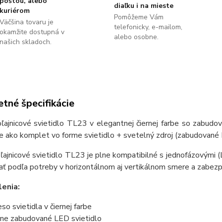
poštou, alebo
diaľku i na mieste
kuriérom
Pomôžeme Vám
Väčšina tovaru je
telefonicky, e-mailom,
okamžite dostupná v
alebo osobne.
našich skladoch.
tné špecifikácie
oľajnicové svietidlo TL23 v elegantnej čiernej farbe so zab
ako komplet vo forme svietidlo + svetelný zdroj (zabudované L
ľajnicové svietidlo TL23 je plne kompatibilné s jednofázovými 
ať podľa potreby v horizontálnom aj vertikálnom smere a zabez
enia:
eso svietidla v čiernej farbe
ne zabudované LED svietidlo