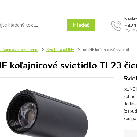
Neviet
Hľadať
+421
(Po-Pi
oľajnicové osvetlenie
Svietidlá ixLINE
ixLINE koľajnicové svietidlo T
NE koľajnicové svietidlo TL23 či
Svie
ixLINE 
zabudo
dodáva
(zabudo
kompat