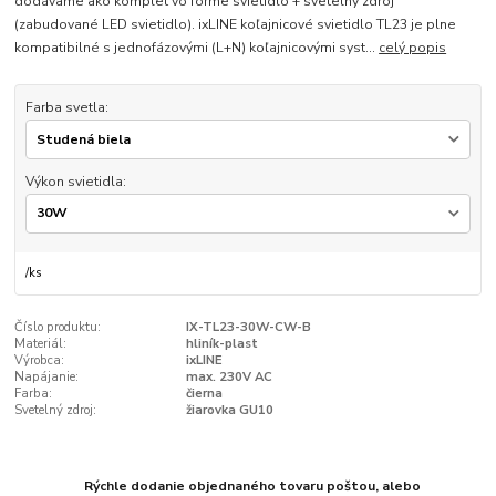
dodávame ako komplet vo forme svietidlo + svetelný zdroj
(zabudované LED svietidlo). ixLINE koľajnicové svietidlo TL23 je plne
kompatibilné s jednofázovými (L+N) koľajnicovými syst...
celý popis
Farba svetla:
Výkon svietidla:
/
ks
Číslo produktu:
IX-TL23-30W-CW-B
Materiál:
hliník-plast
Výrobca:
ixLINE
Napájanie:
max. 230V AC
Farba:
čierna
Svetelný zdroj:
žiarovka GU10
Rýchle dodanie objednaného tovaru poštou, alebo