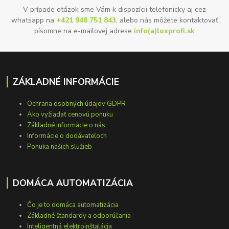
V prípade otázok sme Vám k dispozícii telefonicky aj cez
whatsapp na
+421 948 751 843
, alebo nás môžete kontaktovať
písomne na e-mailovej adrese
info(a)loxprofi.sk
ZÁKLADNÉ INFORMÁCIE
Ochrana osobných údajov GDPR
Ako vyžiadať cenovú ponuku
Základné informácie o nás
Informácie o dodávateľoch
Ponuka našich služieb
DOMÁCA AUTOMATIZÁCIA
Čo je to domáca automatizácia
Základné štandardy a odporúčania
Inteligentná elektroinštalácia