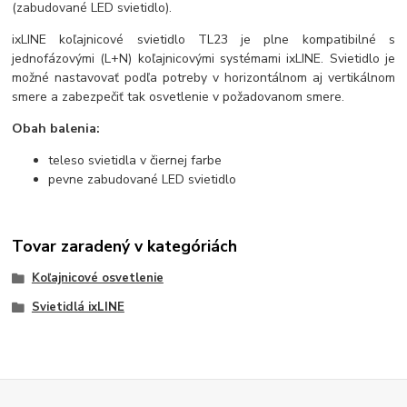
(zabudované LED svietidlo).
ixLINE koľajnicové svietidlo TL23 je plne kompatibilné s
jednofázovými (L+N) koľajnicovými systémami ixLINE. Svietidlo je
možné nastavovať podľa potreby v horizontálnom aj vertikálnom
smere a zabezpečiť tak osvetlenie v požadovanom smere.
Obah balenia:
teleso svietidla v čiernej farbe
pevne zabudované LED svietidlo
Tovar zaradený v kategóriách
Koľajnicové osvetlenie
Svietidlá ixLINE