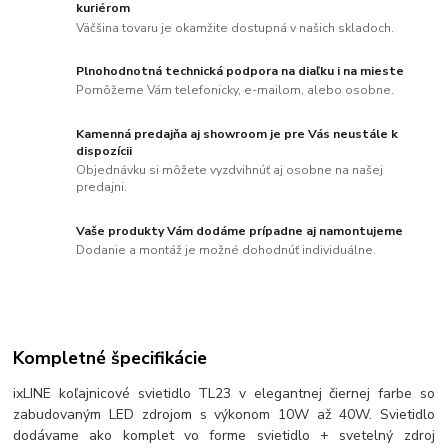
kuriérom
Väčšina tovaru je okamžite dostupná v našich skladoch.
Plnohodnotná technická podpora na diaľku i na mieste
Pomôžeme Vám telefonicky, e-mailom, alebo osobne.
Kamenná predajňa aj showroom je pre Vás neustále k
dispozícii
Objednávku si môžete vyzdvihnúť aj osobne na našej
predajni.
Vaše produkty Vám dodáme prípadne aj namontujeme
Dodanie a montáž je možné dohodnúť individuálne.
Kompletné špecifikácie
ixLINE koľajnicové svietidlo TL23 v elegantnej čiernej farbe so
zabudovaným LED zdrojom s výkonom 10W až 40W. Svietidlo
dodávame ako komplet vo forme svietidlo + svetelný zdroj