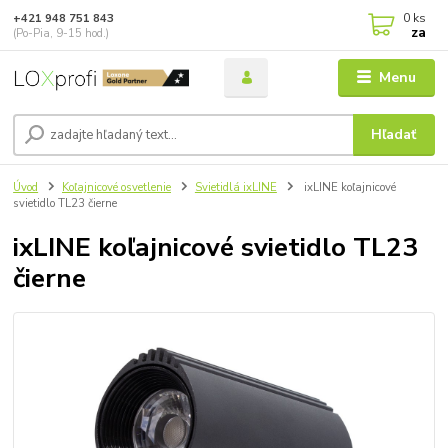
0
ks
+421 948 751 843
za
(Po-Pia, 9-15 hod.)
Menu
Hľadať
Úvod
Koľajnicové osvetlenie
Svietidlá ixLINE
ixLINE koľajnicové
svietidlo TL23 čierne
ixLINE koľajnicové svietidlo TL23
čierne