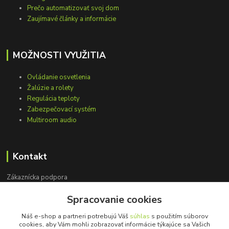
Prečo automatizovať svoj dom
Zaujímavé články a informácie
MOŽNOSTI VYUŽITIA
Ovládanie osvetlenia
Žalúzie a rolety
Regulácia teploty
Zabezpečovací systém
Multiroom audio
Kontakt
Zákaznícka podpora
+421 948 751 843
Spracovanie cookies
(Po-Pia, 9-15 hod.)
Náš e-shop a partneri potrebujú Váš
súhlas
s použitím súborov
info@loxprofi.sk
cookies, aby Vám mohli zobrazovať informácie týkajúce sa Vašich