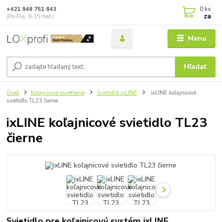
0
ks
+421 948 751 843
za
(Po-Pia, 9-15 hod.)
Menu
Hľadať
Úvod
Koľajnicové osvetlenie
Svietidlá ixLINE
ixLINE koľajnicové
svietidlo TL23 čierne
ixLINE koľajnicové svietidlo TL23
čierne
Svietidlo pre koľajnicový systém ixLINE