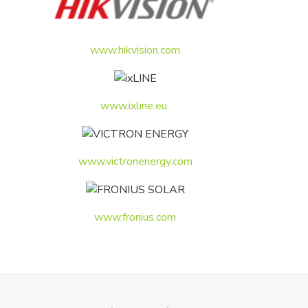
www.hikvision.com
www.ixline.eu
www.victronenergy.com
www.fronius.com