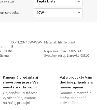
ba svetla:
on svietidla:
IX-TL23-40W-WW-
Materiál:
hliník-plast
u:
B
a:
ixLINE
Napájanie:
max. 230V AC
čierna
Svetelný zdroj:
žiarovka GU10
Kamenná predajňa aj
Vaše produkty Vám
showroom je pre Vás
dodáme prípadne aj
neustále k dispozícii
namontujeme
Objednávku si môžete
Dodanie a montáž je
vyzdvihnúť aj osobne
možné dohodnúť
na našej predajni.
individuálne.