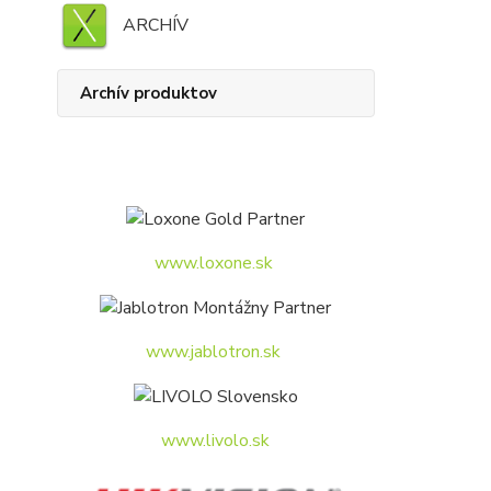
ARCHÍV
Archív produktov
www.loxone.sk
www.jablotron.sk
www.livolo.sk