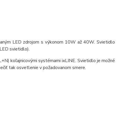
udovaným LED zdrojom s výkonom 10W až 40W. Svietidlo
ED svietidlo).
(L+N) koľajnicovými systémami ixLINE. Svietidlo je možné
pečiť tak osvetlenie v požadovanom smere.