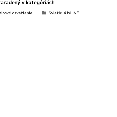
zaradený v kategóriách
nicové osvetlenie
Svietidlá ixLINE