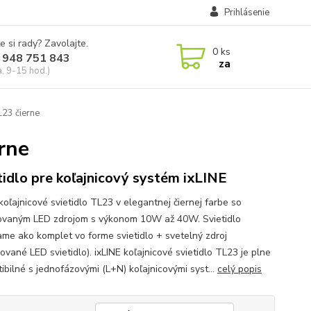
Prihlásenie
e si rady? Zavolajte.
0
ks
 948 751 843
za
a, 9-15 hod.)
L23 čierne
erne
tidlo pre koľajnicový systém ixLINE
koľajnicové svietidlo TL23 v elegantnej čiernej farbe so
vaným LED zdrojom s výkonom 10W až 40W. Svietidlo
me ako komplet vo forme svietidlo + svetelný zdroj
vané LED svietidlo). ixLINE koľajnicové svietidlo TL23 je plne
ibilné s jednofázovými (L+N) koľajnicovými syst...
celý popis