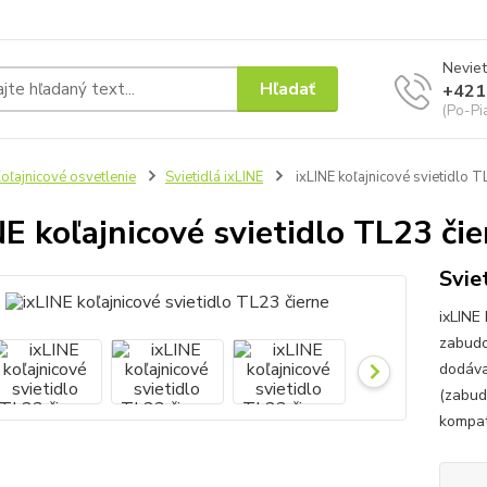
Neviet
Hľadať
+421
(Po-Pi
oľajnicové osvetlenie
Svietidlá ixLINE
ixLINE koľajnicové svietidlo T
NE koľajnicové svietidlo TL23 či
Svie
ixLINE 
zabudo
dodáva
(zabudo
kompat