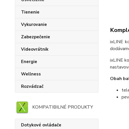
Tienenie
Vykurovanie
Komple
Zabezpečenie
ixLINE k
dodávame 
Videovrátnik
ixLINE ko
Energie
nastavov
Wellness
Obah bal
Rozvádzač
tel
pev
KOMPATIBILNÉ PRODUKTY
Dotykové ovládače