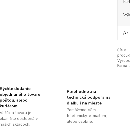
Far
Výk
/
ks
Číslo
produkt
Výrobc
Farba:
Rýchle dodanie
Plnohodnotná
objednaného tovaru
technická podpora na
poštou, alebo
diaľku i na mieste
kuriérom
Pomôžeme Vám
Väčšina tovaru je
telefonicky, e-mailom,
okamžite dostupná v
alebo osobne.
našich skladoch.