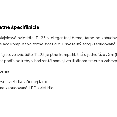
tné špecifikácie
oľajnicové svietidlo TL23 v elegantnej čiernej farbe so zab
ako komplet vo forme svietidlo + svetelný zdroj (zabudované L
ľajnicové svietidlo TL23 je plne kompatibilné s jednofázovými 
ať podľa potreby v horizontálnom aj vertikálnom smere a zabez
enia:
eso svietidla v čiernej farbe
ne zabudované LED svietidlo