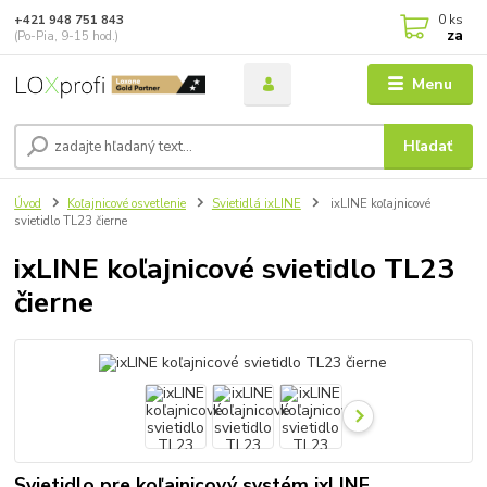
0
ks
+421 948 751 843
za
(Po-Pia, 9-15 hod.)
Menu
Hľadať
Úvod
Koľajnicové osvetlenie
Svietidlá ixLINE
ixLINE koľajnicové
svietidlo TL23 čierne
ixLINE koľajnicové svietidlo TL23
čierne
Svietidlo pre koľajnicový systém ixLINE