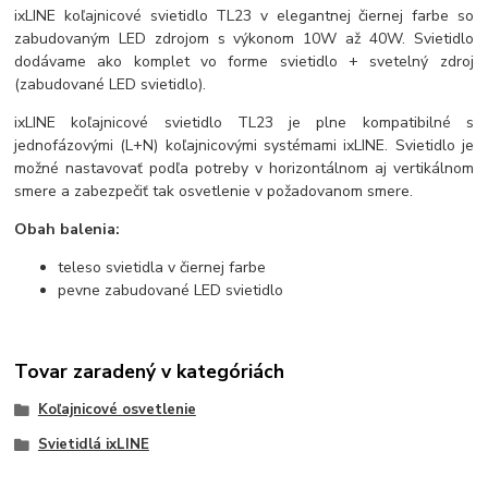
ixLINE koľajnicové svietidlo TL23 v elegantnej čiernej farbe so
zabudovaným LED zdrojom s výkonom 10W až 40W. Svietidlo
dodávame ako komplet vo forme svietidlo + svetelný zdroj
(zabudované LED svietidlo).
ixLINE koľajnicové svietidlo TL23 je plne kompatibilné s
jednofázovými (L+N) koľajnicovými systémami ixLINE. Svietidlo je
možné nastavovať podľa potreby v horizontálnom aj vertikálnom
smere a zabezpečiť tak osvetlenie v požadovanom smere.
Obah balenia:
teleso svietidla v čiernej farbe
pevne zabudované LED svietidlo
Tovar zaradený v kategóriách
Koľajnicové osvetlenie
Svietidlá ixLINE