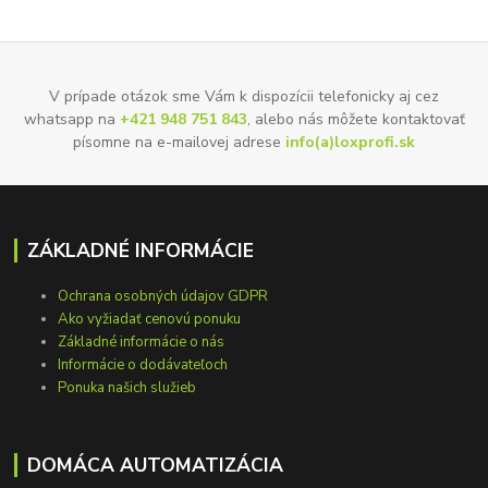
V prípade otázok sme Vám k dispozícii telefonicky aj cez
whatsapp na
+421 948 751 843
, alebo nás môžete kontaktovať
písomne na e-mailovej adrese
info(a)loxprofi.sk
ZÁKLADNÉ INFORMÁCIE
Ochrana osobných údajov GDPR
Ako vyžiadať cenovú ponuku
Základné informácie o nás
Informácie o dodávateľoch
Ponuka našich služieb
DOMÁCA AUTOMATIZÁCIA