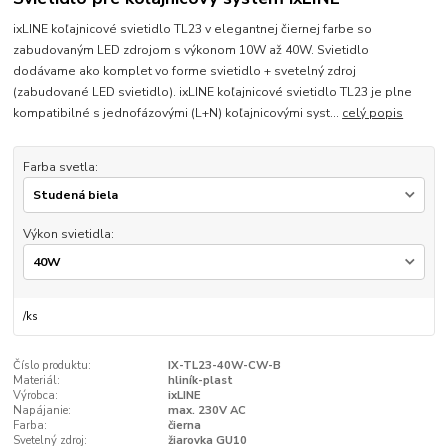
ixLINE koľajnicové svietidlo TL23 v elegantnej čiernej farbe so
zabudovaným LED zdrojom s výkonom 10W až 40W. Svietidlo
dodávame ako komplet vo forme svietidlo + svetelný zdroj
(zabudované LED svietidlo). ixLINE koľajnicové svietidlo TL23 je plne
kompatibilné s jednofázovými (L+N) koľajnicovými syst...
celý popis
Farba svetla:
Výkon svietidla:
/
ks
Číslo produktu:
IX-TL23-40W-CW-B
Materiál:
hliník-plast
Výrobca:
ixLINE
Napájanie:
max. 230V AC
Farba:
čierna
Svetelný zdroj:
žiarovka GU10