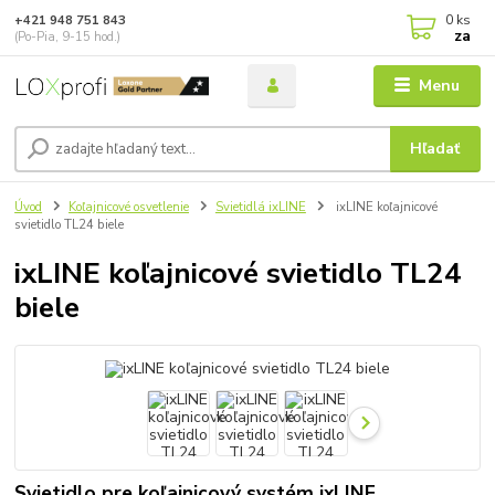
0
ks
+421 948 751 843
za
(Po-Pia, 9-15 hod.)
Menu
Hľadať
Úvod
Koľajnicové osvetlenie
Svietidlá ixLINE
ixLINE koľajnicové
svietidlo TL24 biele
ixLINE koľajnicové svietidlo TL24
biele
Svietidlo pre koľajnicový systém ixLINE