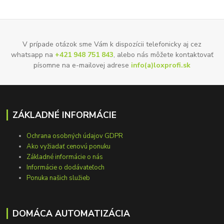
V prípade otázok sme Vám k dispozícii telefonicky aj cez
whatsapp na
+421 948 751 843
, alebo nás môžete kontaktovať
písomne na e-mailovej adrese
info(a)loxprofi.sk
ZÁKLADNÉ INFORMÁCIE
Ochrana osobných údajov GDPR
Ako vyžiadať cenovú ponuku
Základné informácie o nás
Informácie o dodávateľoch
Ponuka našich služieb
DOMÁCA AUTOMATIZÁCIA