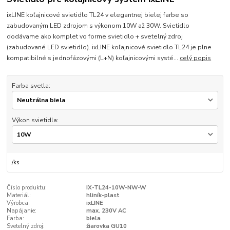
ixLINE koľajnicové svietidlo TL24 v elegantnej bielej farbe so
zabudovaným LED zdrojom s výkonom 10W až 30W. Svietidlo
dodávame ako komplet vo forme svietidlo + svetelný zdroj
(zabudované LED svietidlo). ixLINE koľajnicové svietidlo TL24 je plne
kompatibilné s jednofázovými (L+N) koľajnicovými systé...
celý popis
Farba svetla:
Výkon svietidla:
/
ks
Číslo produktu:
IX-TL24-10W-NW-W
Materiál:
hliník-plast
Výrobca:
ixLINE
Napájanie:
max. 230V AC
Farba:
biela
Svetelný zdroj:
žiarovka GU10