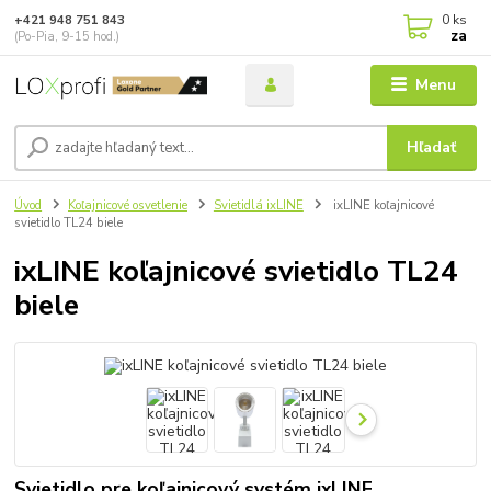
0
ks
+421 948 751 843
za
(Po-Pia, 9-15 hod.)
Menu
Hľadať
Úvod
Koľajnicové osvetlenie
Svietidlá ixLINE
ixLINE koľajnicové
svietidlo TL24 biele
ixLINE koľajnicové svietidlo TL24
biele
Svietidlo pre koľajnicový systém ixLINE