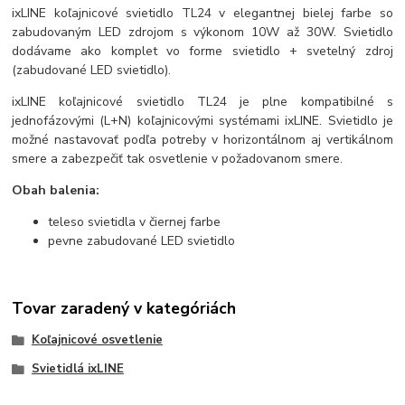
ixLINE koľajnicové svietidlo TL24 v elegantnej bielej farbe so
zabudovaným LED zdrojom s výkonom 10W až 30W. Svietidlo
dodávame ako komplet vo forme svietidlo + svetelný zdroj
(zabudované LED svietidlo).
ixLINE koľajnicové svietidlo TL24 je plne kompatibilné s
jednofázovými (L+N) koľajnicovými systémami ixLINE. Svietidlo je
možné nastavovať podľa potreby v horizontálnom aj vertikálnom
smere a zabezpečiť tak osvetlenie v požadovanom smere.
Obah balenia:
teleso svietidla v čiernej farbe
pevne zabudované LED svietidlo
Tovar zaradený v kategóriách
Koľajnicové osvetlenie
Svietidlá ixLINE