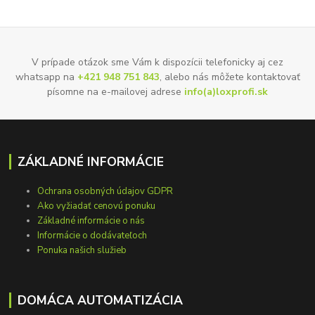
V prípade otázok sme Vám k dispozícii telefonicky aj cez
whatsapp na
+421 948 751 843
, alebo nás môžete kontaktovať
písomne na e-mailovej adrese
info(a)loxprofi.sk
ZÁKLADNÉ INFORMÁCIE
Ochrana osobných údajov GDPR
Ako vyžiadať cenovú ponuku
Základné informácie o nás
Informácie o dodávateľoch
Ponuka našich služieb
DOMÁCA AUTOMATIZÁCIA