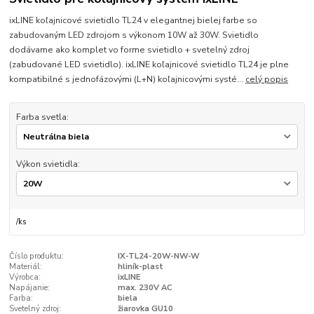
ixLINE koľajnicové svietidlo TL24 v elegantnej bielej farbe so
zabudovaným LED zdrojom s výkonom 10W až 30W. Svietidlo
dodávame ako komplet vo forme svietidlo + svetelný zdroj
(zabudované LED svietidlo). ixLINE koľajnicové svietidlo TL24 je plne
kompatibilné s jednofázovými (L+N) koľajnicovými systé...
celý popis
Farba svetla:
Výkon svietidla:
/
ks
Číslo produktu:
IX-TL24-20W-NW-W
Materiál:
hliník-plast
Výrobca:
ixLINE
Napájanie:
max. 230V AC
Farba:
biela
Svetelný zdroj:
žiarovka GU10