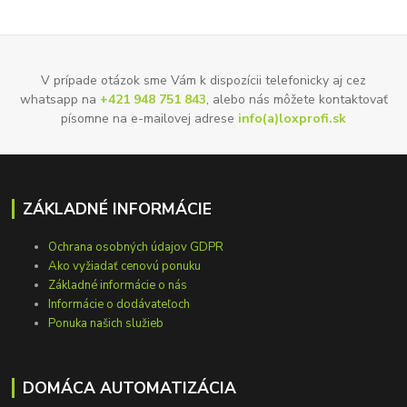
V prípade otázok sme Vám k dispozícii telefonicky aj cez
whatsapp na
+421 948 751 843
, alebo nás môžete kontaktovať
písomne na e-mailovej adrese
info(a)loxprofi.sk
ZÁKLADNÉ INFORMÁCIE
Ochrana osobných údajov GDPR
Ako vyžiadať cenovú ponuku
Základné informácie o nás
Informácie o dodávateľoch
Ponuka našich služieb
DOMÁCA AUTOMATIZÁCIA