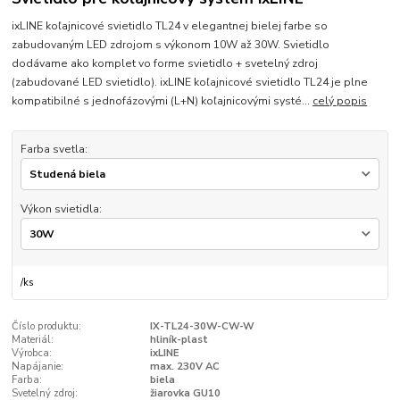
ixLINE koľajnicové svietidlo TL24 v elegantnej bielej farbe so
zabudovaným LED zdrojom s výkonom 10W až 30W. Svietidlo
dodávame ako komplet vo forme svietidlo + svetelný zdroj
(zabudované LED svietidlo). ixLINE koľajnicové svietidlo TL24 je plne
kompatibilné s jednofázovými (L+N) koľajnicovými systé...
celý popis
Farba svetla:
Výkon svietidla:
/
ks
Číslo produktu:
IX-TL24-30W-CW-W
Materiál:
hliník-plast
Výrobca:
ixLINE
Napájanie:
max. 230V AC
Farba:
biela
Svetelný zdroj:
žiarovka GU10