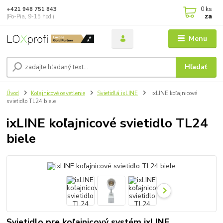
0
ks
+421 948 751 843
za
(Po-Pia, 9-15 hod.)
Menu
Hľadať
Úvod
Koľajnicové osvetlenie
Svietidlá ixLINE
ixLINE koľajnicové
svietidlo TL24 biele
ixLINE koľajnicové svietidlo TL24
biele
Svietidlo pre koľajnicový systém ixLINE