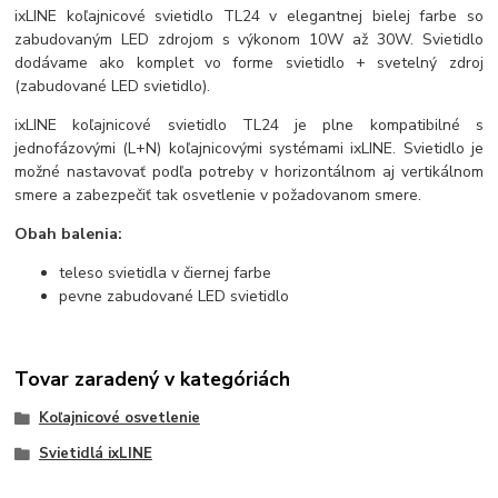
ixLINE koľajnicové svietidlo TL24 v elegantnej bielej farbe so
zabudovaným LED zdrojom s výkonom 10W až 30W. Svietidlo
dodávame ako komplet vo forme svietidlo + svetelný zdroj
(zabudované LED svietidlo).
ixLINE koľajnicové svietidlo TL24 je plne kompatibilné s
jednofázovými (L+N) koľajnicovými systémami ixLINE. Svietidlo je
možné nastavovať podľa potreby v horizontálnom aj vertikálnom
smere a zabezpečiť tak osvetlenie v požadovanom smere.
Obah balenia:
teleso svietidla v čiernej farbe
pevne zabudované LED svietidlo
Tovar zaradený v kategóriách
Koľajnicové osvetlenie
Svietidlá ixLINE