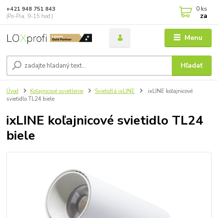
0
ks
+421 948 751 843
za
(Po-Pia, 9-15 hod.)
Menu
Hľadať
Úvod
Koľajnicové osvetlenie
Svietidlá ixLINE
ixLINE koľajnicové
svietidlo TL24 biele
ixLINE koľajnicové svietidlo TL24
biele