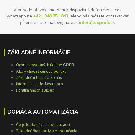
V prípade otázok sme Vám k dispozícii telefonicky aj cez
whatsapp na
+421 948 751 843
, alebo nás môžete kontaktovať
písomne na e-mailovej adrese
info(a)loxprofi.sk
ZÁKLADNÉ INFORMÁCIE
Ochrana osobných údajov GDPR
Ako vyžiadať cenovú ponuku
Základné informácie o nás
Informácie o dodávateľoch
Ponuka našich služieb
DOMÁCA AUTOMATIZÁCIA
Čo je to domáca automatizácia
Základné štandardy a odporúčania