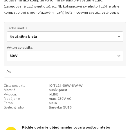
dodávame ako komplet vo forme svietidlo + svetelný zdroj
(zabudované LED svietidlo). ixLINE koľajnicové svietidlo TL24 je plne
kompatibilné s jednofázovými (L+N) koľajnicovými systé...
celý popis
Farba svetla:
Výkon svietidla:
/
ks
Číslo produktu:
IX-TL24-30W-NW-W
Materiál:
hliník-plast
Výrobca:
ixLINE
Napájanie:
max. 230V AC
Farba:
biela
Svetelný zdroj:
žiarovka GU10
Rýchle dodanie objednaného tovaru poštou, alebo