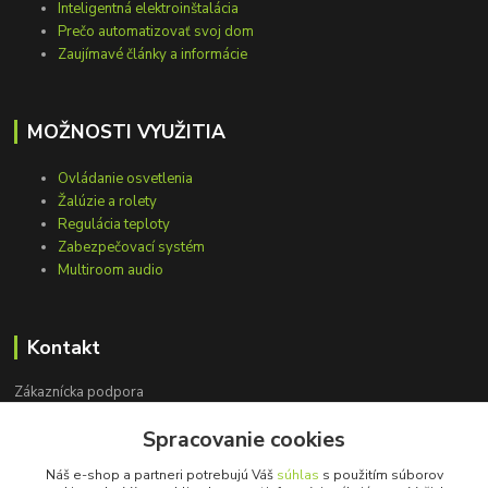
Inteligentná elektroinštalácia
Prečo automatizovať svoj dom
Zaujímavé články a informácie
MOŽNOSTI VYUŽITIA
Ovládanie osvetlenia
Žalúzie a rolety
Regulácia teploty
Zabezpečovací systém
Multiroom audio
Kontakt
Zákaznícka podpora
+421 948 751 843
Spracovanie cookies
(Po-Pia, 9-15 hod.)
Náš e-shop a partneri potrebujú Váš
súhlas
s použitím súborov
info@loxprofi.sk