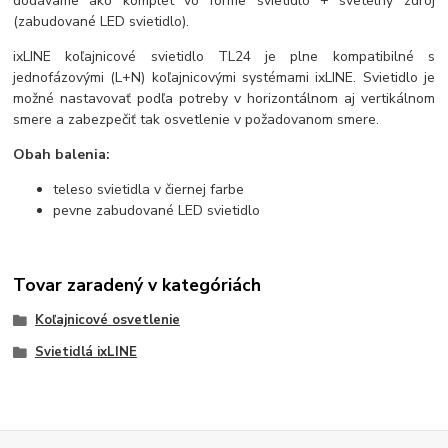
dodávame ako komplet vo forme svietidlo + svetelný zdroj
(zabudované LED svietidlo).
ixLINE koľajnicové svietidlo TL24 je plne kompatibilné s
jednofázovými (L+N) koľajnicovými systémami ixLINE. Svietidlo je
možné nastavovať podľa potreby v horizontálnom aj vertikálnom
smere a zabezpečiť tak osvetlenie v požadovanom smere.
Obah balenia:
teleso svietidla v čiernej farbe
pevne zabudované LED svietidlo
Tovar zaradený v kategóriách
Koľajnicové osvetlenie
Svietidlá ixLINE