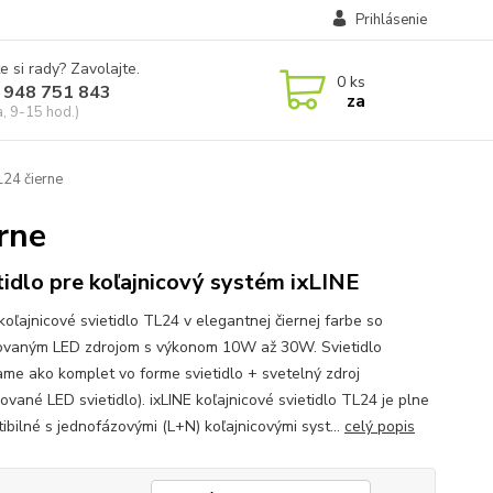
Prihlásenie
e si rady? Zavolajte.
0
ks
 948 751 843
za
a, 9-15 hod.)
L24 čierne
erne
tidlo pre koľajnicový systém ixLINE
koľajnicové svietidlo TL24 v elegantnej čiernej farbe so
vaným LED zdrojom s výkonom 10W až 30W. Svietidlo
me ako komplet vo forme svietidlo + svetelný zdroj
vané LED svietidlo). ixLINE koľajnicové svietidlo TL24 je plne
ibilné s jednofázovými (L+N) koľajnicovými syst...
celý popis