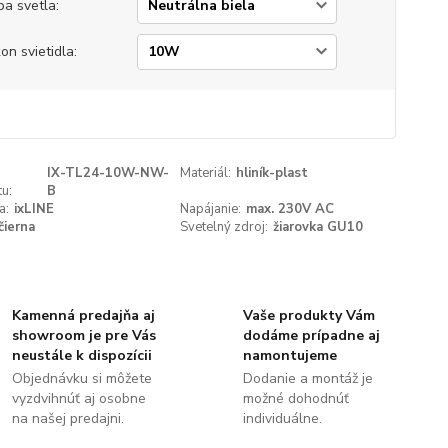
ba svetla:
on svietidla:
IX-TL24-10W-NW-
Materiál:
hliník-plast
u:
B
a:
ixLINE
Napájanie:
max. 230V AC
čierna
Svetelný zdroj:
žiarovka GU10
Kamenná predajňa aj
Vaše produkty Vám
showroom je pre Vás
dodáme prípadne aj
neustále k dispozícii
namontujeme
Objednávku si môžete
Dodanie a montáž je
vyzdvihnúť aj osobne
možné dohodnúť
na našej predajni.
individuálne.