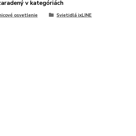
zaradený v kategóriách
nicové osvetlenie
Svietidlá ixLINE