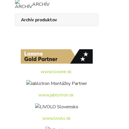
ARCHÍV
Archív produktov
www.loxone.sk
www.jablotron.sk
www.livolo.sk