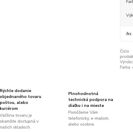
Far
Výk
/
ks
Číslo
produkt
Výrobc
Farba:
Rýchle dodanie
Plnohodnotná
objednaného tovaru
technická podpora na
poštou, alebo
diaľku i na mieste
kuriérom
Pomôžeme Vám
Väčšina tovaru je
telefonicky, e-mailom,
okamžite dostupná v
alebo osobne.
našich skladoch.