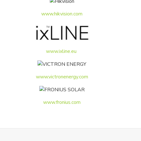
www.hikvision.com
www.ixline.eu
www.victronenergy.com
www.fronius.com