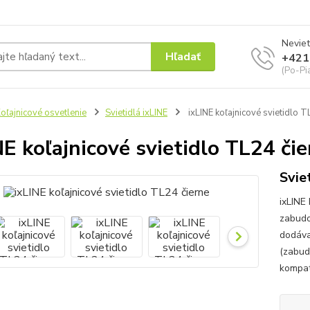
Neviet
Hľadať
+421
(Po-Pi
oľajnicové osvetlenie
Svietidlá ixLINE
ixLINE koľajnicové svietidlo T
NE koľajnicové svietidlo TL24 či
Svie
ixLINE 
zabudo
dodáva
(zabudo
kompat