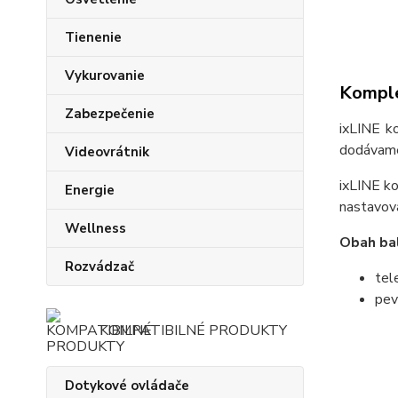
Tienenie
Vykurovanie
Komple
Zabezpečenie
ixLINE k
dodávame 
Videovrátnik
ixLINE ko
Energie
nastavov
Wellness
Obah bal
Rozvádzač
tel
pev
KOMPATIBILNÉ PRODUKTY
Dotykové ovládače