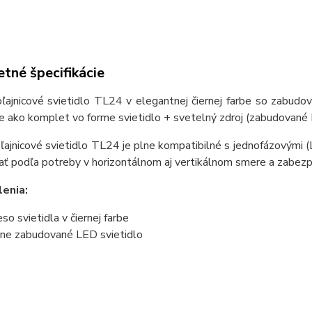
tné špecifikácie
oľajnicové svietidlo TL24 v elegantnej čiernej farbe so zab
ako komplet vo forme svietidlo + svetelný zdroj (zabudované L
ľajnicové svietidlo TL24 je plne kompatibilné s jednofázovými 
ať podľa potreby v horizontálnom aj vertikálnom smere a zabez
enia:
eso svietidla v čiernej farbe
ne zabudované LED svietidlo