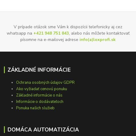
V prípade otázok sme Vám k dispozícii telefonicky aj cez
whatsapp na
+421 948 751 843
, alebo nás môžete kontaktovať
písomne na e-mailovej adrese
info(a)loxprofi.sk
ZÁKLADNÉ INFORMÁCIE
Ochrana osobných údajov GDPR
Ako vyžiadať cenovú ponuku
Základné informácie o nás
Informácie o dodávateľoch
Ponuka našich služieb
DOMÁCA AUTOMATIZÁCIA