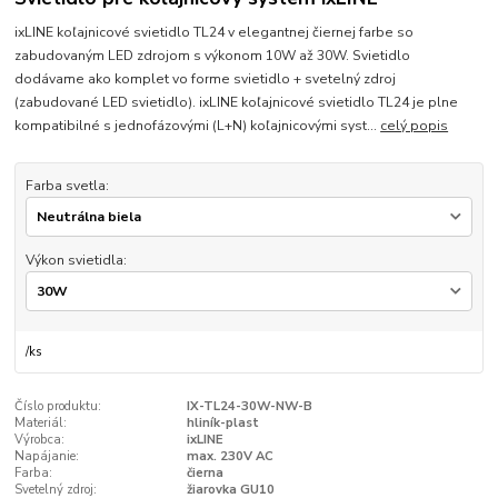
ixLINE koľajnicové svietidlo TL24 v elegantnej čiernej farbe so
zabudovaným LED zdrojom s výkonom 10W až 30W. Svietidlo
dodávame ako komplet vo forme svietidlo + svetelný zdroj
(zabudované LED svietidlo). ixLINE koľajnicové svietidlo TL24 je plne
kompatibilné s jednofázovými (L+N) koľajnicovými syst...
celý popis
Farba svetla:
Výkon svietidla:
/
ks
Číslo produktu:
IX-TL24-30W-NW-B
Materiál:
hliník-plast
Výrobca:
ixLINE
Napájanie:
max. 230V AC
Farba:
čierna
Svetelný zdroj:
žiarovka GU10