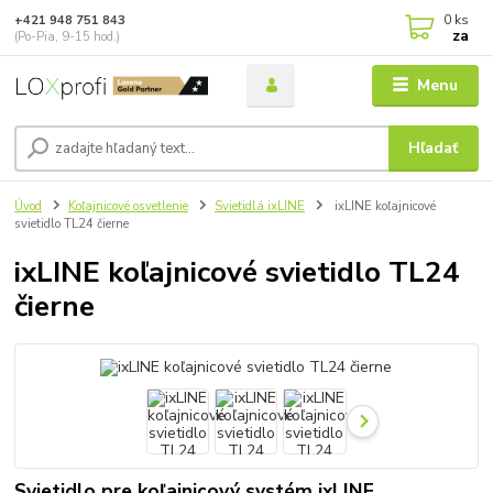
0
ks
+421 948 751 843
za
(Po-Pia, 9-15 hod.)
Menu
Hľadať
Úvod
Koľajnicové osvetlenie
Svietidlá ixLINE
ixLINE koľajnicové
svietidlo TL24 čierne
ixLINE koľajnicové svietidlo TL24
čierne
Svietidlo pre koľajnicový systém ixLINE