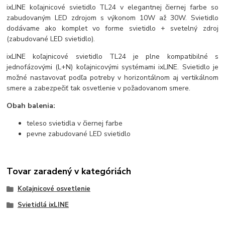
ixLINE koľajnicové svietidlo TL24 v elegantnej čiernej farbe so
zabudovaným LED zdrojom s výkonom 10W až 30W. Svietidlo
dodávame ako komplet vo forme svietidlo + svetelný zdroj
(zabudované LED svietidlo).
ixLINE koľajnicové svietidlo TL24 je plne kompatibilné s
jednofázovými (L+N) koľajnicovými systémami ixLINE. Svietidlo je
možné nastavovať podľa potreby v horizontálnom aj vertikálnom
smere a zabezpečiť tak osvetlenie v požadovanom smere.
Obah balenia:
teleso svietidla v čiernej farbe
pevne zabudované LED svietidlo
Tovar zaradený v kategóriách
Koľajnicové osvetlenie
Svietidlá ixLINE