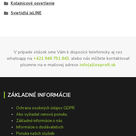
Koľajnicové osvetlenie
Svietidlá ixLINE
V prípade otázok sme Vám k dispozícii telefonicky aj cez
whatsapp na
+421 948 751 843
, alebo nás môžete kontaktovať
písomne na e-mailovej adrese
info(a)loxprofi.sk
ZÁKLADNÉ INFORMÁCIE
Ochrana osobných údajov GDPR
Ako vyžiadať cenovú ponuku
Základné informácie o nás
Informácie o dodávateľoch
Ponuka našich služieb