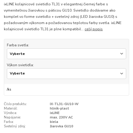
ixLINE koľajnicové svietidlo TL31 v elegantnej čiernej farbe s
vymeniteľnou žiarovkou s päticou GU10. Svietidlo dodávame ako
komplet vo forme svietidlo + svetelný zdroj (LED žiarovka GU10) s
požadovaným výkonom a požadovanou teplotou farby svetla. ixLINE
koľajnicové svietidlo TL31 je plne kompatibil...
celý popis
Farba svetla:
Výkon svietidla:
/
ks
Číslo produktu:
IX-TL31-GU10-W
Materiál:
hliník-plast
Výrobca:
ixLINE
Napájanie:
max. 230V AC
Farba:
biela
Svetelný zdroj:
žiarovka GU10