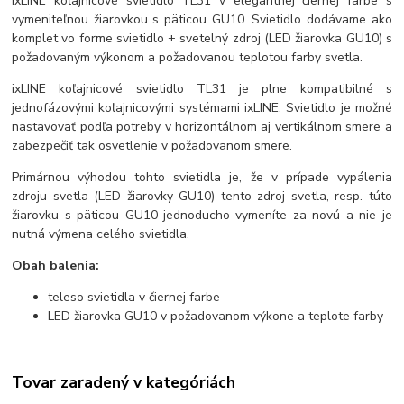
ixLINE koľajnicové svietidlo TL31 v elegantnej čiernej farbe s
vymeniteľnou žiarovkou s päticou GU10. Svietidlo dodávame ako
komplet vo forme svietidlo + svetelný zdroj (LED žiarovka GU10) s
požadovaným výkonom a požadovanou teplotou farby svetla.
ixLINE koľajnicové svietidlo TL31 je plne kompatibilné s
jednofázovými koľajnicovými systémami ixLINE. Svietidlo je možné
nastavovať podľa potreby v horizontálnom aj vertikálnom smere a
zabezpečiť tak osvetlenie v požadovanom smere.
Primárnou výhodou tohto svietidla je, že v prípade vypálenia
zdroju svetla (LED žiarovky GU10) tento zdroj svetla, resp. túto
žiarovku s päticou GU10 jednoducho vymeníte za novú a nie je
nutná výmena celého svietidla.
Obah balenia:
teleso svietidla v čiernej farbe
LED žiarovka GU10 v požadovanom výkone a teplote farby
Tovar zaradený v kategóriách