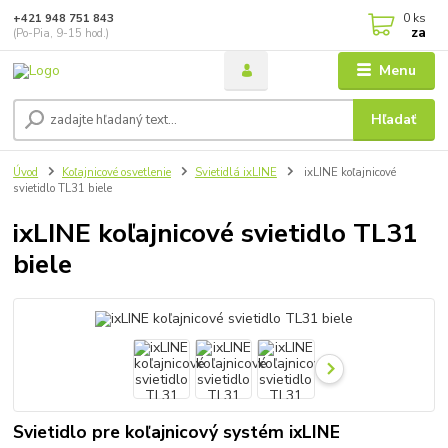
0
ks
+421 948 751 843
za
(Po-Pia, 9-15 hod.)
Menu
Hľadať
Úvod
Koľajnicové osvetlenie
Svietidlá ixLINE
ixLINE koľajnicové
svietidlo TL31 biele
ixLINE koľajnicové svietidlo TL31
biele
Svietidlo pre koľajnicový systém ixLINE