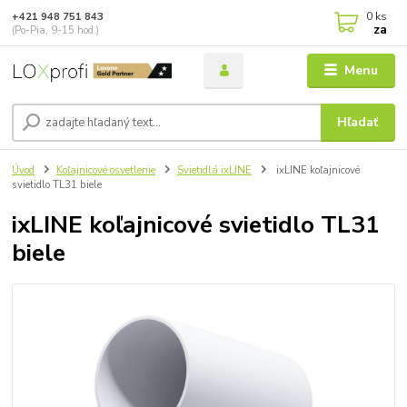
0
ks
+421 948 751 843
za
(Po-Pia, 9-15 hod.)
Menu
Hľadať
Úvod
Koľajnicové osvetlenie
Svietidlá ixLINE
ixLINE koľajnicové
svietidlo TL31 biele
ixLINE koľajnicové svietidlo TL31
biele