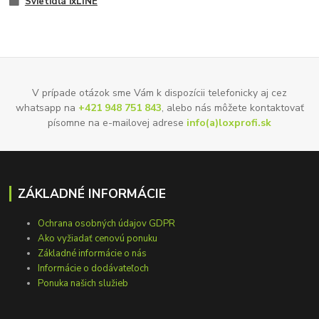
Svietidlá ixLINE
V prípade otázok sme Vám k dispozícii telefonicky aj cez
whatsapp na
+421 948 751 843
, alebo nás môžete kontaktovať
písomne na e-mailovej adrese
info(a)loxprofi.sk
ZÁKLADNÉ INFORMÁCIE
Ochrana osobných údajov GDPR
Ako vyžiadať cenovú ponuku
Základné informácie o nás
Informácie o dodávateľoch
Ponuka našich služieb