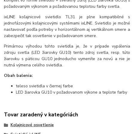
komplet vo forme svietidlo + svetelný zdroj (LED žiarovka GU10) s
požadovaným výkonom a požadovanou teplotou farby svetla.
ixLINE koľajnicové svietidlo TL31 je plne kompatibilné s
jednofázovými koľajnicovými systémami ixLINE. Svietidlo je možné
nastavovať podľa potreby v horizontálnom aj vertikálnom smere a
zabezpečiť tak osvetlenie v požadovanom smere.
Primárnou výhodou tohto svietidla je, že v prípade vypálenia
zdroju svetla (LED žiarovky GU10) tento zdroj svetla, resp. túto
žiarovku s päticou GU10 jednoducho vymeníte za novú a nie je
nutná výmena celého svietidla.
Obah balenia:
teleso svietidla v čiernej farbe
LED žiarovka GU10 v požadovanom výkone a teplote farby
Tovar zaradený v kategóriách
Koľajnicové osvetlenie