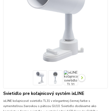
Svietidlo pre koľajnicový systém ixLINE
ixLINE koľajnicové svietidlo TL31 v elegantnej čiernej farbe s
vymeniteľnou žiarovkou s päticou GU10. Svietidlo dodávame ako