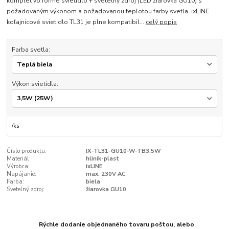
komplet vo forme svietidlo + svetelný zdroj (LED žiarovka GU10) s
požadovaným výkonom a požadovanou teplotou farby svetla. ixLINE
koľajnicové svietidlo TL31 je plne kompatibil...
celý popis
Farba svetla:
Výkon svietidla:
/
ks
Číslo produktu:
IX-TL31-GU10-W-TB3,5W
Materiál:
hliník-plast
Výrobca:
ixLINE
Napájanie:
max. 230V AC
Farba:
biela
Svetelný zdroj:
žiarovka GU10
Rýchle dodanie objednaného tovaru poštou, alebo