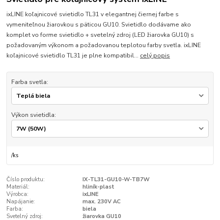
ixLINE koľajnicové svietidlo TL31 v elegantnej čiernej farbe s
vymeniteľnou žiarovkou s päticou GU10. Svietidlo dodávame ako
komplet vo forme svietidlo + svetelný zdroj (LED žiarovka GU10) s
požadovaným výkonom a požadovanou teplotou farby svetla. ixLINE
koľajnicové svietidlo TL31 je plne kompatibil...
celý popis
Farba svetla:
Výkon svietidla:
/
ks
Číslo produktu:
IX-TL31-GU10-W-TB7W
Materiál:
hliník-plast
Výrobca:
ixLINE
Napájanie:
max. 230V AC
Farba:
biela
Svetelný zdroj:
žiarovka GU10