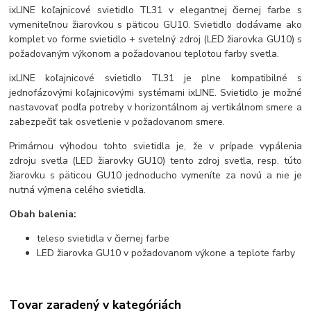
ixLINE koľajnicové svietidlo TL31 v elegantnej čiernej farbe s
vymeniteľnou žiarovkou s päticou GU10. Svietidlo dodávame ako
komplet vo forme svietidlo + svetelný zdroj (LED žiarovka GU10) s
požadovaným výkonom a požadovanou teplotou farby svetla.
ixLINE koľajnicové svietidlo TL31 je plne kompatibilné s
jednofázovými koľajnicovými systémami ixLINE. Svietidlo je možné
nastavovať podľa potreby v horizontálnom aj vertikálnom smere a
zabezpečiť tak osvetlenie v požadovanom smere.
Primárnou výhodou tohto svietidla je, že v prípade vypálenia
zdroju svetla (LED žiarovky GU10) tento zdroj svetla, resp. túto
žiarovku s päticou GU10 jednoducho vymeníte za novú a nie je
nutná výmena celého svietidla.
Obah balenia:
teleso svietidla v čiernej farbe
LED žiarovka GU10 v požadovanom výkone a teplote farby
Tovar zaradený v kategóriách