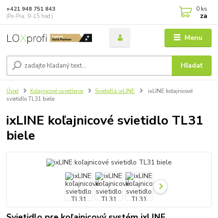
0
ks
+421 948 751 843
za
(Po-Pia, 9-15 hod.)
Menu
Hľadať
Úvod
Koľajnicové osvetlenie
Svietidlá ixLINE
ixLINE koľajnicové
svietidlo TL31 biele
ixLINE koľajnicové svietidlo TL31
biele
Svietidlo pre koľajnicový systém ixLINE