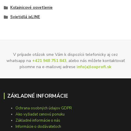
Koľajnicové osvetlenie
Svietidlá ixLINE
V prípade otázok sme Vám k dispozícii telefonicky aj cez
whatsapp na
+421 948 751 843
, alebo nás môžete kontaktovať
písomne na e-mailovej adrese
info(a)loxprofi.sk
ZÁKLADNÉ INFORMÁCIE
Ochrana osobných údajov GDPR
Ako vyžiadať cenovú ponuku
Základné informácie o nás
Informácie o dodávateľoch