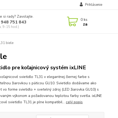
Prihlásenie
e si rady? Zavolajte.
0
ks
 948 751 843
za
a, 9-15 hod.)
L31 biele
le
tidlo pre koľajnicový systém ixLINE
koľajnicové svietidlo TL31 v elegantnej čiernej farbe s
teľnou žiarovkou s päticou GU10. Svietidlo dodávame ako
t vo forme svietidlo + svetelný zdroj (LED žiarovka GU10) s
vaným výkonom a požadovanou teplotou farby svetla. ixLINE
cové svietidlo TL31 je plne kompatibil...
celý popis