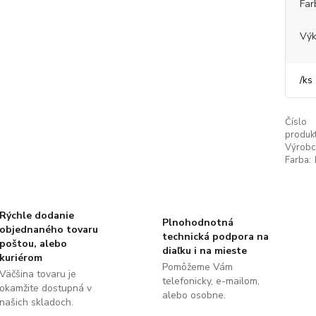
Far
Výk
/
ks
Číslo
produkt
Výrobc
Farba:
Rýchle dodanie
Plnohodnotná
objednaného tovaru
technická podpora na
poštou, alebo
diaľku i na mieste
kuriérom
Pomôžeme Vám
Väčšina tovaru je
telefonicky, e-mailom,
okamžite dostupná v
alebo osobne.
našich skladoch.