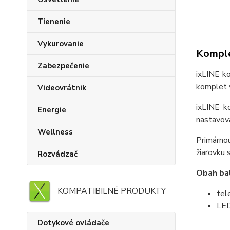
Tienenie
Vykurovanie
Komple
Zabezpečenie
ixLINE k
komplet 
Videovrátnik
ixLINE k
Energie
nastavov
Wellness
Primárnou
žiarovku 
Rozvádzač
Obah bal
KOMPATIBILNÉ PRODUKTY
tel
LED
Dotykové ovládače