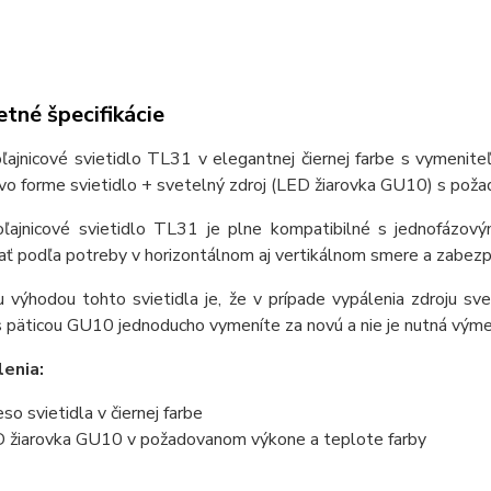
tné špecifikácie
oľajnicové svietidlo TL31 v elegantnej čiernej farbe s vymenit
vo forme svietidlo + svetelný zdroj (LED žiarovka GU10) s pož
oľajnicové svietidlo TL31 je plne kompatibilné s jednofázový
ať podľa potreby v horizontálnom aj vertikálnom smere a zabez
 výhodou tohto svietidla je, že v prípade vypálenia zdroju sv
s päticou GU10 jednoducho vymeníte za novú a nie je nutná výme
enia:
eso svietidla v čiernej farbe
 žiarovka GU10 v požadovanom výkone a teplote farby