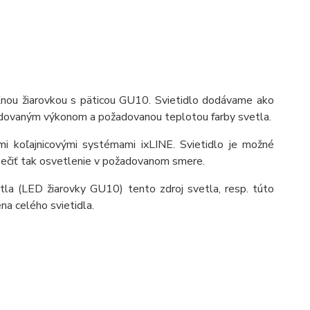
eľnou žiarovkou s päticou GU10. Svietidlo dodávame ako
adovaným výkonom a požadovanou teplotou farby svetla.
mi koľajnicovými systémami ixLINE. Svietidlo je možné
pečiť tak osvetlenie v požadovanom smere.
etla (LED žiarovky GU10) tento zdroj svetla, resp. túto
na celého svietidla.