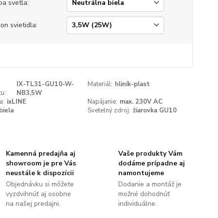
ba svetla:
on svietidla:
IX-TL31-GU10-W-
Materiál:
hliník-plast
u:
NB3,5W
a:
ixLINE
Napájanie:
max. 230V AC
biela
Svetelný zdroj:
žiarovka GU10
Kamenná predajňa aj
Vaše produkty Vám
showroom je pre Vás
dodáme prípadne aj
neustále k dispozícii
namontujeme
Objednávku si môžete
Dodanie a montáž je
vyzdvihnúť aj osobne
možné dohodnúť
na našej predajni.
individuálne.