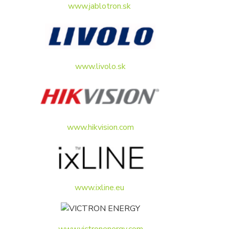
www.jablotron.sk
www.livolo.sk
www.hikvision.com
www.ixline.eu