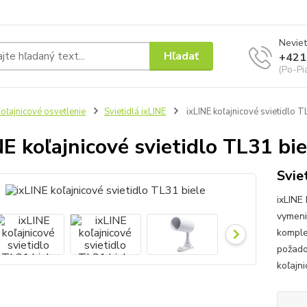
Neviet
Hľadať
+421
(Po-Pi
oľajnicové osvetlenie
Svietidlá ixLINE
ixLINE koľajnicové svietidlo T
NE koľajnicové svietidlo TL31 bie
Svie
ixLINE 
vymeni
komple
požado
koľajni