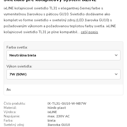
ixLINE koľajnicové svietidlo TL31 v elegantnej čiernej farbe s
vymeniteľnou žiarovkou s päticou GU10. Svietidlo dodávame ako
komplet vo forme svietidlo + svetelný zdroj (LED žiarovka GU10) s
požadovaným výkonom a požadovanou teplotou farby svetla. ixLINE
koľajnicové svietidlo TL31 je plne kompatibil...
celý popis
Farba svetla:
Výkon svietidla:
/
ks
Číslo produktu:
IX-TL31-GU10-W-NB7W
Materiál:
hliník-plast
Výrobca:
ixLINE
Napájanie:
max. 230V AC
Farba:
biela
Svetelný zdroj:
žiarovka GU10