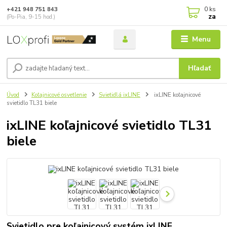
0
ks
+421 948 751 843
za
(Po-Pia, 9-15 hod.)
Menu
Hľadať
Úvod
Koľajnicové osvetlenie
Svietidlá ixLINE
ixLINE koľajnicové
svietidlo TL31 biele
ixLINE koľajnicové svietidlo TL31
biele
Svietidlo pre koľajnicový systém ixLINE