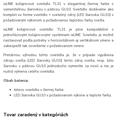
ixLINE koľajnicové svietidlo TL31 v elegantnej čiernej farbe s
vymeniteľnou žiarovkou s päticou GU10. Svietidlo dodávame ako
komplet vo forme svietidlo + svetelný zdroj (LED žiarovka GU10) s
požadovaným výkonom a požadovanou teplotou farby svetla.
ixLINE koľajnicové svietidlo TL31 je plne kompatibilné s
jednofázovými koľajnicovými systémami ixLINE. Svietidlo je možné
nastavovať podľa potreby v horizontálnom aj vertikálnom smere a
zabezpečiť tak osvetlenie v požadovanom smere.
Primárnou výhodou tohto svietidla je, že v prípade vypálenia
zdroju svetla (LED žiarovky GU10) tento zdroj svetla, resp. túto
žiarovku s päticou GU10 jednoducho vymeníte za novú a nie je
nutná výmena celého svietidla.
Obah balenia:
teleso svietidla v čiernej farbe
LED žiarovka GU10 v požadovanom výkone a teplote farby
Tovar zaradený v kategóriách