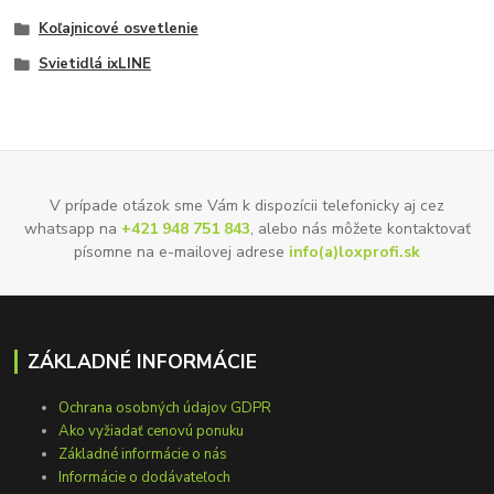
Koľajnicové osvetlenie
Svietidlá ixLINE
V prípade otázok sme Vám k dispozícii telefonicky aj cez
whatsapp na
+421 948 751 843
, alebo nás môžete kontaktovať
písomne na e-mailovej adrese
info(a)loxprofi.sk
ZÁKLADNÉ INFORMÁCIE
Ochrana osobných údajov GDPR
Ako vyžiadať cenovú ponuku
Základné informácie o nás
Informácie o dodávateľoch