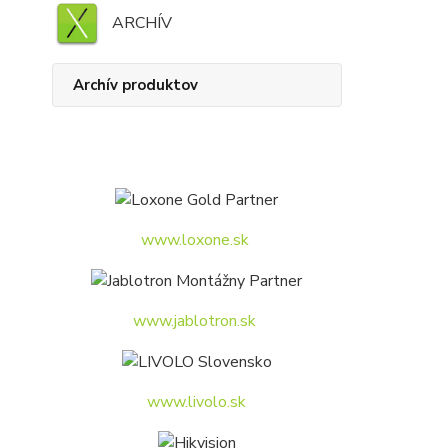
ARCHÍV
Archív produktov
www.loxone.sk
www.jablotron.sk
www.livolo.sk