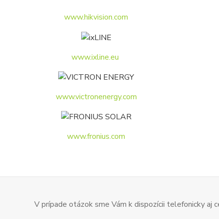
www.hikvision.com
www.ixline.eu
www.victronenergy.com
www.fronius.com
V prípade otázok sme Vám k dispozícii telefonicky aj