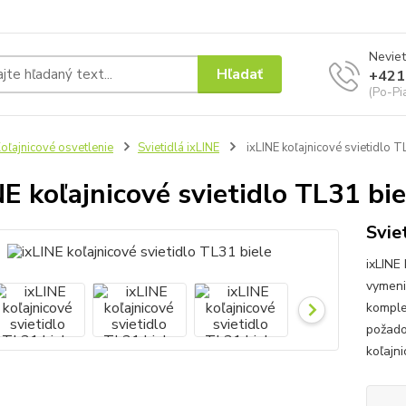
Neviet
Hľadať
+421
(Po-Pi
oľajnicové osvetlenie
Svietidlá ixLINE
ixLINE koľajnicové svietidlo T
NE koľajnicové svietidlo TL31 bie
Svie
ixLINE 
vymeni
komple
požado
koľajni