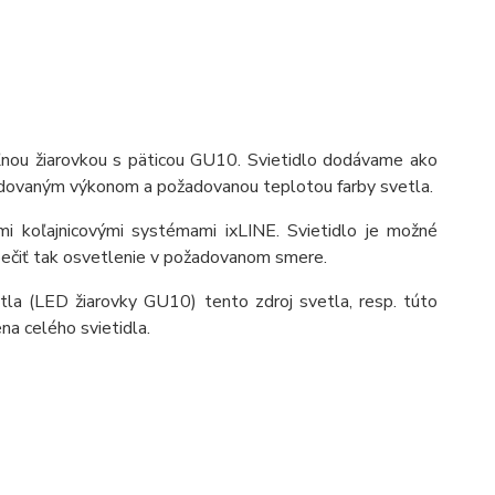
eľnou žiarovkou s päticou GU10. Svietidlo dodávame ako
adovaným výkonom a požadovanou teplotou farby svetla.
mi koľajnicovými systémami ixLINE. Svietidlo je možné
pečiť tak osvetlenie v požadovanom smere.
etla (LED žiarovky GU10) tento zdroj svetla, resp. túto
na celého svietidla.