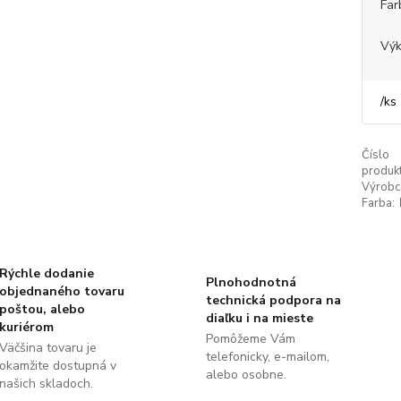
Far
Výk
/
ks
Číslo
produkt
Výrobc
Farba:
Rýchle dodanie
Plnohodnotná
objednaného tovaru
technická podpora na
poštou, alebo
diaľku i na mieste
kuriérom
Pomôžeme Vám
Väčšina tovaru je
telefonicky, e-mailom,
okamžite dostupná v
alebo osobne.
našich skladoch.