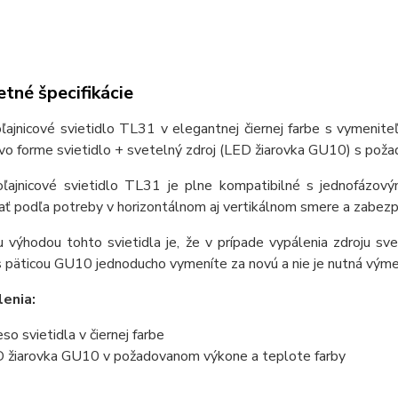
tné špecifikácie
oľajnicové svietidlo TL31 v elegantnej čiernej farbe s vymenit
vo forme svietidlo + svetelný zdroj (LED žiarovka GU10) s pož
oľajnicové svietidlo TL31 je plne kompatibilné s jednofázový
ať podľa potreby v horizontálnom aj vertikálnom smere a zabez
 výhodou tohto svietidla je, že v prípade vypálenia zdroju sv
s päticou GU10 jednoducho vymeníte za novú a nie je nutná výme
enia:
eso svietidla v čiernej farbe
 žiarovka GU10 v požadovanom výkone a teplote farby