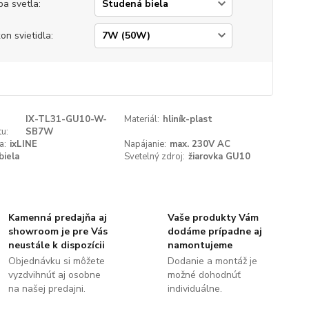
ba svetla:
on svietidla:
IX-TL31-GU10-W-
Materiál:
hliník-plast
u:
SB7W
a:
ixLINE
Napájanie:
max. 230V AC
biela
Svetelný zdroj:
žiarovka GU10
Kamenná predajňa aj
Vaše produkty Vám
showroom je pre Vás
dodáme prípadne aj
neustále k dispozícii
namontujeme
Objednávku si môžete
Dodanie a montáž je
vyzdvihnúť aj osobne
možné dohodnúť
na našej predajni.
individuálne.