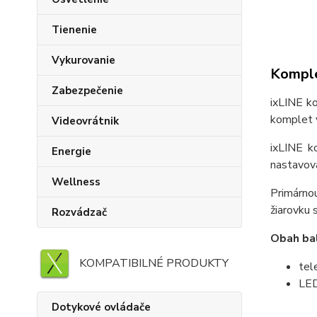
Tienenie
Vykurovanie
Komple
Zabezpečenie
ixLINE k
komplet 
Videovrátnik
ixLINE k
Energie
nastavov
Wellness
Primárnou
žiarovku 
Rozvádzač
Obah bal
KOMPATIBILNÉ PRODUKTY
tel
LED
Dotykové ovládače