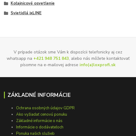
Koľajnicové osvetlenie
Svietidlá ixLINE
V prípade otázok sme Vám k dispozícii telefonicky aj cez
whatsapp na
+421 948 751 843
, alebo nás môžete kontaktovať
písomne na e-mailovej adrese
info(a)loxprofi.sk
ZÁKLADNÉ INFORMÁCIE
Ochrana osobných údajov GDPR
Ako vyžiadať cenovú ponuku
Základné informácie o nás
Informácie o dodávateľoch
Ponuka našich služieb