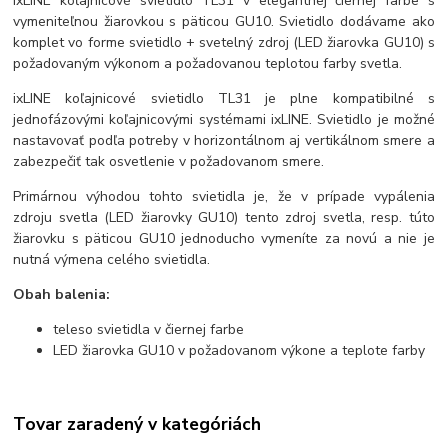
ixLINE koľajnicové svietidlo TL31 v elegantnej čiernej farbe s
vymeniteľnou žiarovkou s päticou GU10. Svietidlo dodávame ako
komplet vo forme svietidlo + svetelný zdroj (LED žiarovka GU10) s
požadovaným výkonom a požadovanou teplotou farby svetla.
ixLINE koľajnicové svietidlo TL31 je plne kompatibilné s
jednofázovými koľajnicovými systémami ixLINE. Svietidlo je možné
nastavovať podľa potreby v horizontálnom aj vertikálnom smere a
zabezpečiť tak osvetlenie v požadovanom smere.
Primárnou výhodou tohto svietidla je, že v prípade vypálenia
zdroju svetla (LED žiarovky GU10) tento zdroj svetla, resp. túto
žiarovku s päticou GU10 jednoducho vymeníte za novú a nie je
nutná výmena celého svietidla.
Obah balenia:
teleso svietidla v čiernej farbe
LED žiarovka GU10 v požadovanom výkone a teplote farby
Tovar zaradený v kategóriách