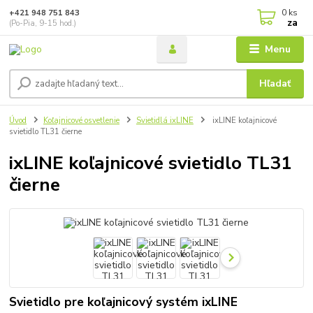
0
ks
+421 948 751 843
za
(Po-Pia, 9-15 hod.)
Menu
Hľadať
Úvod
Koľajnicové osvetlenie
Svietidlá ixLINE
ixLINE koľajnicové
svietidlo TL31 čierne
ixLINE koľajnicové svietidlo TL31
čierne
Svietidlo pre koľajnicový systém ixLINE