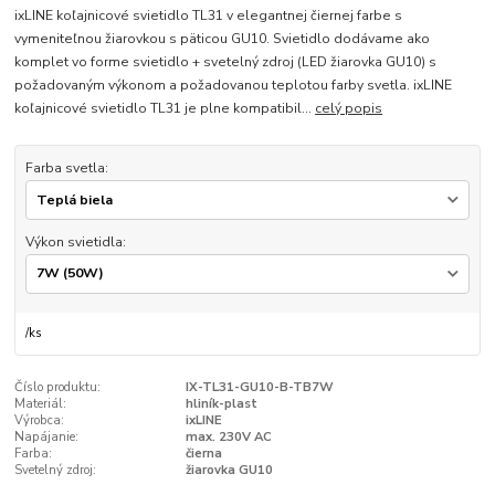
ixLINE koľajnicové svietidlo TL31 v elegantnej čiernej farbe s
vymeniteľnou žiarovkou s päticou GU10. Svietidlo dodávame ako
komplet vo forme svietidlo + svetelný zdroj (LED žiarovka GU10) s
požadovaným výkonom a požadovanou teplotou farby svetla. ixLINE
koľajnicové svietidlo TL31 je plne kompatibil...
celý popis
Farba svetla:
Výkon svietidla:
/
ks
Číslo produktu:
IX-TL31-GU10-B-TB7W
Materiál:
hliník-plast
Výrobca:
ixLINE
Napájanie:
max. 230V AC
Farba:
čierna
Svetelný zdroj:
žiarovka GU10