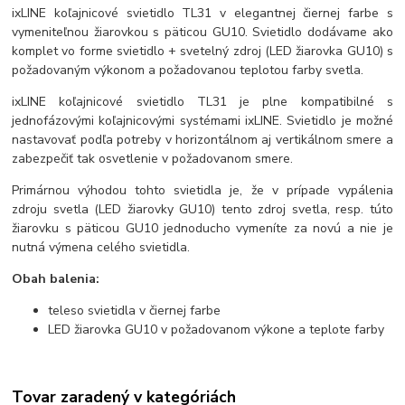
ixLINE koľajnicové svietidlo TL31 v elegantnej čiernej farbe s
vymeniteľnou žiarovkou s päticou GU10. Svietidlo dodávame ako
komplet vo forme svietidlo + svetelný zdroj (LED žiarovka GU10) s
požadovaným výkonom a požadovanou teplotou farby svetla.
ixLINE koľajnicové svietidlo TL31 je plne kompatibilné s
jednofázovými koľajnicovými systémami ixLINE. Svietidlo je možné
nastavovať podľa potreby v horizontálnom aj vertikálnom smere a
zabezpečiť tak osvetlenie v požadovanom smere.
Primárnou výhodou tohto svietidla je, že v prípade vypálenia
zdroju svetla (LED žiarovky GU10) tento zdroj svetla, resp. túto
žiarovku s päticou GU10 jednoducho vymeníte za novú a nie je
nutná výmena celého svietidla.
Obah balenia:
teleso svietidla v čiernej farbe
LED žiarovka GU10 v požadovanom výkone a teplote farby
Tovar zaradený v kategóriách