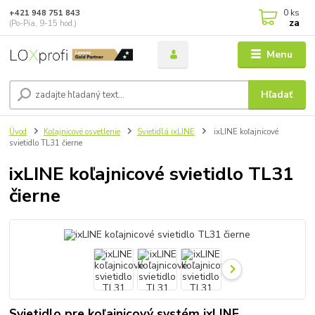
0
ks
+421 948 751 843
za
(Po-Pia, 9-15 hod.)
Menu
Hľadať
Úvod
Koľajnicové osvetlenie
Svietidlá ixLINE
ixLINE koľajnicové
svietidlo TL31 čierne
ixLINE koľajnicové svietidlo TL31
čierne
Svietidlo pre koľajnicový systém ixLINE