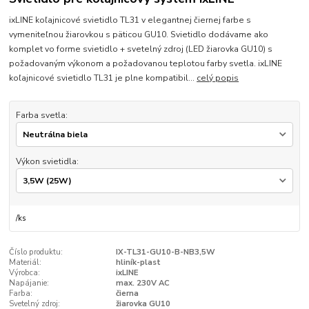
ixLINE koľajnicové svietidlo TL31 v elegantnej čiernej farbe s
vymeniteľnou žiarovkou s päticou GU10. Svietidlo dodávame ako
komplet vo forme svietidlo + svetelný zdroj (LED žiarovka GU10) s
požadovaným výkonom a požadovanou teplotou farby svetla. ixLINE
koľajnicové svietidlo TL31 je plne kompatibil...
celý popis
Farba svetla:
Výkon svietidla:
/
ks
Číslo produktu:
IX-TL31-GU10-B-NB3,5W
Materiál:
hliník-plast
Výrobca:
ixLINE
Napájanie:
max. 230V AC
Farba:
čierna
Svetelný zdroj:
žiarovka GU10