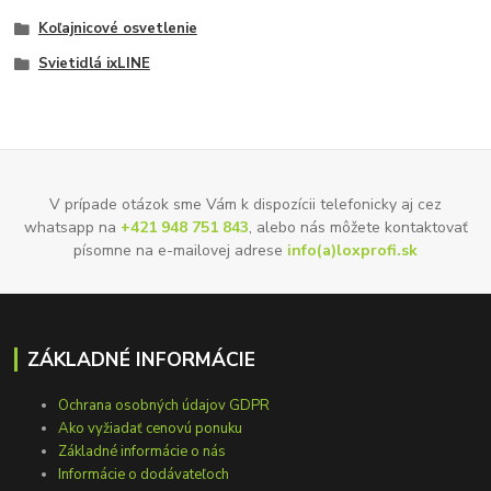
Koľajnicové osvetlenie
Svietidlá ixLINE
V prípade otázok sme Vám k dispozícii telefonicky aj cez
whatsapp na
+421 948 751 843
, alebo nás môžete kontaktovať
písomne na e-mailovej adrese
info(a)loxprofi.sk
ZÁKLADNÉ INFORMÁCIE
Ochrana osobných údajov GDPR
Ako vyžiadať cenovú ponuku
Základné informácie o nás
Informácie o dodávateľoch