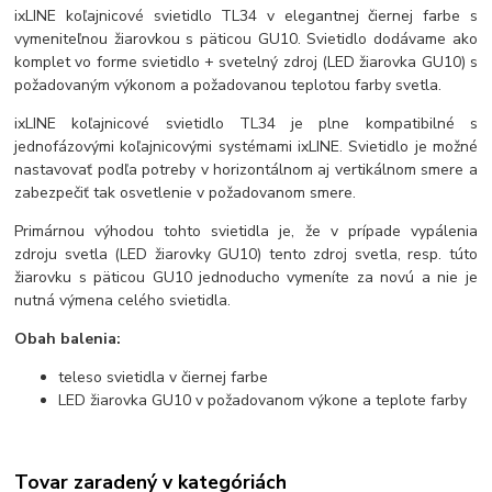
ixLINE koľajnicové svietidlo TL34 v elegantnej čiernej farbe s
vymeniteľnou žiarovkou s päticou GU10. Svietidlo dodávame ako
komplet vo forme svietidlo + svetelný zdroj (LED žiarovka GU10) s
požadovaným výkonom a požadovanou teplotou farby svetla.
ixLINE koľajnicové svietidlo TL34 je plne kompatibilné s
jednofázovými koľajnicovými systémami ixLINE. Svietidlo je možné
nastavovať podľa potreby v horizontálnom aj vertikálnom smere a
zabezpečiť tak osvetlenie v požadovanom smere.
Primárnou výhodou tohto svietidla je, že v prípade vypálenia
zdroju svetla (LED žiarovky GU10) tento zdroj svetla, resp. túto
žiarovku s päticou GU10 jednoducho vymeníte za novú a nie je
nutná výmena celého svietidla.
Obah balenia:
teleso svietidla v čiernej farbe
LED žiarovka GU10 v požadovanom výkone a teplote farby
Tovar zaradený v kategóriách