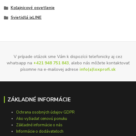
Koľajnicové osvetlenie
Svietidlá ixLINE
V prípade otázok sme Vám k dispozícii telefonicky aj cez
whatsapp na
+421 948 751 843
, alebo nás môžete kontaktovať
písomne na e-mailovej adrese
info(a)loxprofi.sk
ZÁKLADNÉ INFORMÁCIE
Ochrana osobných údajov GDPR
Ako vyžiadať cenovú ponuku
Základné informácie o nás
Informácie o dodávateľoch