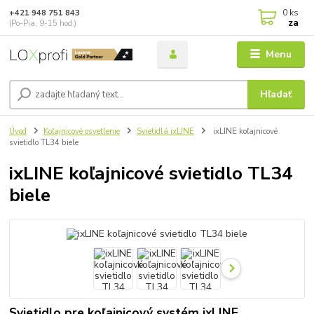
0
ks
+421 948 751 843
za
(Po-Pia, 9-15 hod.)
Menu
Hľadať
Úvod
Koľajnicové osvetlenie
Svietidlá ixLINE
ixLINE koľajnicové
svietidlo TL34 biele
ixLINE koľajnicové svietidlo TL34
biele
Svietidlo pre koľajnicový systém ixLINE