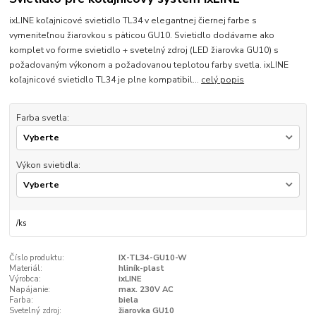
ixLINE koľajnicové svietidlo TL34 v elegantnej čiernej farbe s
vymeniteľnou žiarovkou s päticou GU10. Svietidlo dodávame ako
komplet vo forme svietidlo + svetelný zdroj (LED žiarovka GU10) s
požadovaným výkonom a požadovanou teplotou farby svetla. ixLINE
koľajnicové svietidlo TL34 je plne kompatibil...
celý popis
Farba svetla:
Výkon svietidla:
/
ks
Číslo produktu:
IX-TL34-GU10-W
Materiál:
hliník-plast
Výrobca:
ixLINE
Napájanie:
max. 230V AC
Farba:
biela
Svetelný zdroj:
žiarovka GU10