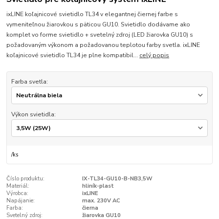
ixLINE koľajnicové svietidlo TL34 v elegantnej čiernej farbe s
vymeniteľnou žiarovkou s päticou GU10. Svietidlo dodávame ako
komplet vo forme svietidlo + svetelný zdroj (LED žiarovka GU10) s
požadovaným výkonom a požadovanou teplotou farby svetla. ixLINE
koľajnicové svietidlo TL34 je plne kompatibil...
celý popis
Farba svetla:
Výkon svietidla:
/
ks
Číslo produktu:
IX-TL34-GU10-B-NB3,5W
Materiál:
hliník-plast
Výrobca:
ixLINE
Napájanie:
max. 230V AC
Farba:
čierna
Svetelný zdroj:
žiarovka GU10