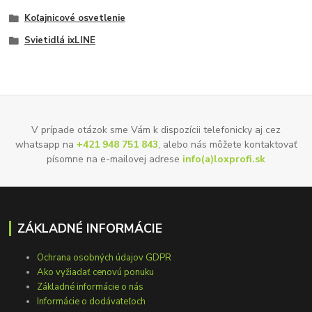
Koľajnicové osvetlenie
Svietidlá ixLINE
V prípade otázok sme Vám k dispozícii telefonicky aj cez
whatsapp na
+421 948 751 843
, alebo nás môžete kontaktovať
písomne na e-mailovej adrese
info(a)loxprofi.sk
ZÁKLADNÉ INFORMÁCIE
Ochrana osobných údajov GDPR
Ako vyžiadať cenovú ponuku
Základné informácie o nás
Informácie o dodávateľoch