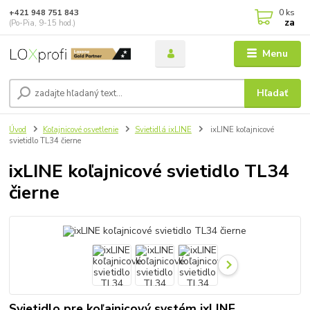
0
ks
+421 948 751 843
za
(Po-Pia, 9-15 hod.)
Menu
Hľadať
Úvod
Koľajnicové osvetlenie
Svietidlá ixLINE
ixLINE koľajnicové
svietidlo TL34 čierne
ixLINE koľajnicové svietidlo TL34
čierne
Svietidlo pre koľajnicový systém ixLINE