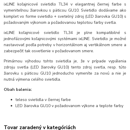
ixLINE koľajnicové svietidlo TL34 v elegantnej čiernej farbe s
vymeniteľnou žiarovkou s päticou GU10. Svietidlo dodávame ako
komplet vo forme svietidlo + svetelný zdroj (LED žiarovka GU10) s
požadovaným výkonom a požadovanou teplotou farby svetla.
ixLINE koľajnicové svietidlo TL34 je plne kompatibilné s
jednofázovými koľajnicovými systémami ixLINE. Svietidlo je možné
nastavovať podľa potreby v horizontálnom aj vertikálnom smere a
zabezpečiť tak osvetlenie v požadovanom smere.
Primárnou výhodou tohto svietidla je, že v prípade vypálenia
zdroju svetla (LED žiarovky GU10) tento zdroj svetla, resp. túto
žiarovku s päticou GU10 jednoducho vymeníte za novú a nie je
nutná výmena celého svietidla.
Obah balenia:
teleso svietidla v čiernej farbe
LED žiarovka GU10 v požadovanom výkone a teplote farby
Tovar zaradený v kategóriách