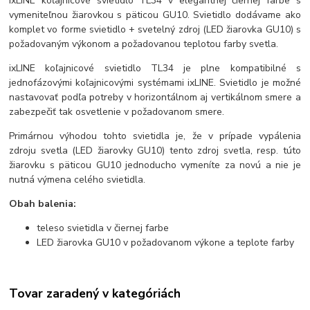
ixLINE koľajnicové svietidlo TL34 v elegantnej čiernej farbe s
vymeniteľnou žiarovkou s päticou GU10. Svietidlo dodávame ako
komplet vo forme svietidlo + svetelný zdroj (LED žiarovka GU10) s
požadovaným výkonom a požadovanou teplotou farby svetla.
ixLINE koľajnicové svietidlo TL34 je plne kompatibilné s
jednofázovými koľajnicovými systémami ixLINE. Svietidlo je možné
nastavovať podľa potreby v horizontálnom aj vertikálnom smere a
zabezpečiť tak osvetlenie v požadovanom smere.
Primárnou výhodou tohto svietidla je, že v prípade vypálenia
zdroju svetla (LED žiarovky GU10) tento zdroj svetla, resp. túto
žiarovku s päticou GU10 jednoducho vymeníte za novú a nie je
nutná výmena celého svietidla.
Obah balenia:
teleso svietidla v čiernej farbe
LED žiarovka GU10 v požadovanom výkone a teplote farby
Tovar zaradený v kategóriách