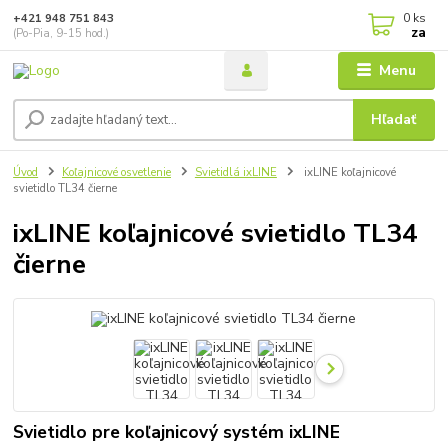
0
ks
+421 948 751 843
za
(Po-Pia, 9-15 hod.)
Menu
Hľadať
Úvod
Koľajnicové osvetlenie
Svietidlá ixLINE
ixLINE koľajnicové
svietidlo TL34 čierne
ixLINE koľajnicové svietidlo TL34
čierne
Svietidlo pre koľajnicový systém ixLINE