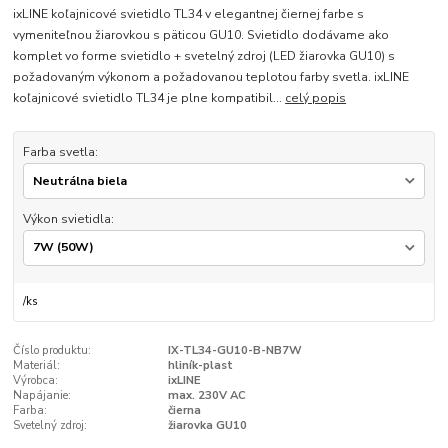
ixLINE koľajnicové svietidlo TL34 v elegantnej čiernej farbe s
vymeniteľnou žiarovkou s päticou GU10. Svietidlo dodávame ako
komplet vo forme svietidlo + svetelný zdroj (LED žiarovka GU10) s
požadovaným výkonom a požadovanou teplotou farby svetla. ixLINE
koľajnicové svietidlo TL34 je plne kompatibil...
celý popis
Farba svetla:
Výkon svietidla:
/
ks
Číslo produktu:
IX-TL34-GU10-B-NB7W
Materiál:
hliník-plast
Výrobca:
ixLINE
Napájanie:
max. 230V AC
Farba:
čierna
Svetelný zdroj:
žiarovka GU10