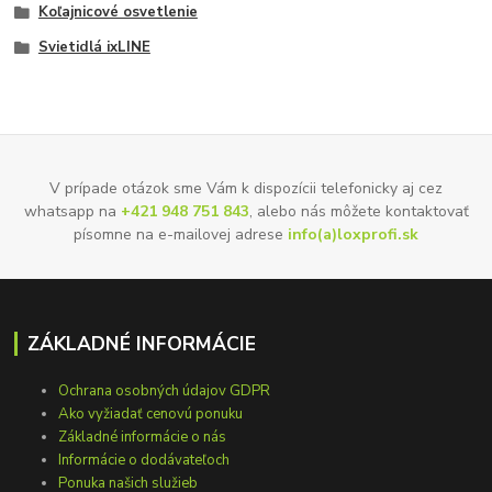
Koľajnicové osvetlenie
Svietidlá ixLINE
V prípade otázok sme Vám k dispozícii telefonicky aj cez
whatsapp na
+421 948 751 843
, alebo nás môžete kontaktovať
písomne na e-mailovej adrese
info(a)loxprofi.sk
ZÁKLADNÉ INFORMÁCIE
Ochrana osobných údajov GDPR
Ako vyžiadať cenovú ponuku
Základné informácie o nás
Informácie o dodávateľoch
Ponuka našich služieb