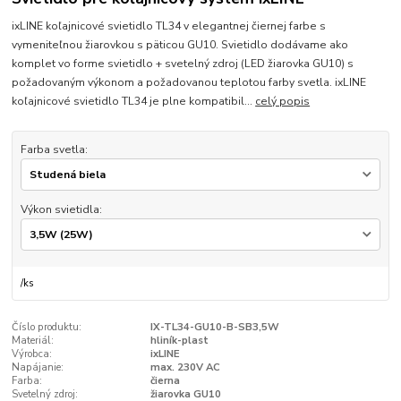
ixLINE koľajnicové svietidlo TL34 v elegantnej čiernej farbe s
vymeniteľnou žiarovkou s päticou GU10. Svietidlo dodávame ako
komplet vo forme svietidlo + svetelný zdroj (LED žiarovka GU10) s
požadovaným výkonom a požadovanou teplotou farby svetla. ixLINE
koľajnicové svietidlo TL34 je plne kompatibil...
celý popis
Farba svetla:
Výkon svietidla:
/
ks
Číslo produktu:
IX-TL34-GU10-B-SB3,5W
Materiál:
hliník-plast
Výrobca:
ixLINE
Napájanie:
max. 230V AC
Farba:
čierna
Svetelný zdroj:
žiarovka GU10