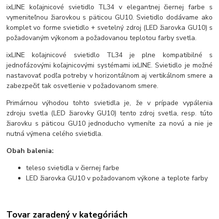
ixLINE koľajnicové svietidlo TL34 v elegantnej čiernej farbe s
vymeniteľnou žiarovkou s päticou GU10. Svietidlo dodávame ako
komplet vo forme svietidlo + svetelný zdroj (LED žiarovka GU10) s
požadovaným výkonom a požadovanou teplotou farby svetla.
ixLINE koľajnicové svietidlo TL34 je plne kompatibilné s
jednofázovými koľajnicovými systémami ixLINE. Svietidlo je možné
nastavovať podľa potreby v horizontálnom aj vertikálnom smere a
zabezpečiť tak osvetlenie v požadovanom smere.
Primárnou výhodou tohto svietidla je, že v prípade vypálenia
zdroju svetla (LED žiarovky GU10) tento zdroj svetla, resp. túto
žiarovku s päticou GU10 jednoducho vymeníte za novú a nie je
nutná výmena celého svietidla.
Obah balenia:
teleso svietidla v čiernej farbe
LED žiarovka GU10 v požadovanom výkone a teplote farby
Tovar zaradený v kategóriách