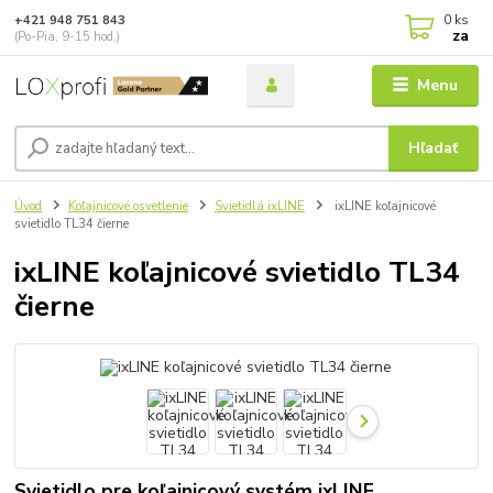
0
ks
+421 948 751 843
za
(Po-Pia, 9-15 hod.)
Menu
Hľadať
Úvod
Koľajnicové osvetlenie
Svietidlá ixLINE
ixLINE koľajnicové
svietidlo TL34 čierne
ixLINE koľajnicové svietidlo TL34
čierne
Svietidlo pre koľajnicový systém ixLINE