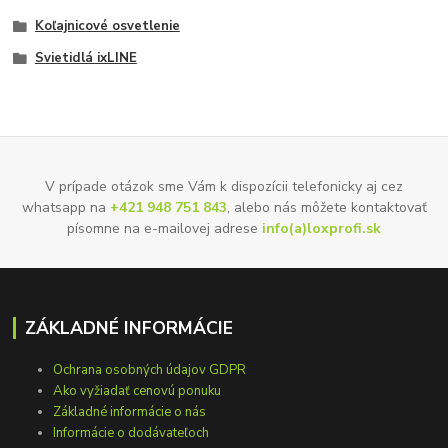
Koľajnicové osvetlenie
Svietidlá ixLINE
V prípade otázok sme Vám k dispozícii telefonicky aj cez
whatsapp na
+421 948 751 843
, alebo nás môžete kontaktovať
písomne na e-mailovej adrese
info(a)loxprofi.sk
ZÁKLADNÉ INFORMÁCIE
Ochrana osobných údajov GDPR
Ako vyžiadať cenovú ponuku
Základné informácie o nás
Informácie o dodávateľoch