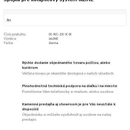
/
ks
Číslo produktu:
IX-RC-2X-X-B
Výrobca:
ixLINE
Farba:
čierna
Rýchle dodanie objednaného tovaru poštou, alebo
kuriérom
Väčšina tovaru je okamžite dostupná v našich skladoch.
Plnohodnotná technická podpora na diaľku i na mieste
Pomôžeme Vám telefonicky, e-mailom, alebo osobne.
Kamenná predajňa aj showroom je pre Vás neustále k
dispozícii
Objednávku si môžete vyzdvihnúť aj osobne na našej
predajni.