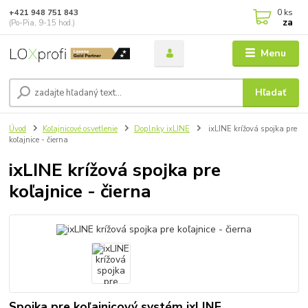
0
ks
+421 948 751 843
za
(Po-Pia, 9-15 hod.)
Menu
Hľadať
Úvod
Koľajnicové osvetlenie
Doplnky ixLINE
ixLINE krížová spojka pre
koľajnice - čierna
ixLINE krížová spojka pre
koľajnice - čierna
Spojka pre koľajnicový systém ixLINE